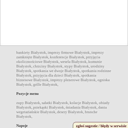
Atuty
klimatyzacja Białystok
,
przyjazny niepełnosprawnym
Białystok
,
internet Białystok
,
akceptacja zwierząt Białystok
,
danie na miejscu Białystok
,
rezerwacja stolika Białystok
,
ogródek Białystok
,
obsługa grup Białystok
,
danie na telefon
Białystok
,
danie na wynos Białystok
,
menu dla dzieci
Białystok
,
kącik dla dzieci Białystok
,
Organizacja
bankiety Białystok
,
imprezy firmowe Białystok
,
imprezy
zamknięte Białystok
,
konferencje Białystok
,
przyjęcia
okolicznościowe Białystok
,
wesela Białystok
,
komunie
Białystok
,
chrzciny Białystok
,
stypy Białystok
,
urodziny
Białystok
,
spotkania we dwoje Białystok
,
spotkania rodzinne
Białystok
,
przyjęcia dla dzieci Białystok
,
spotkania
biznesowe Białystok
,
imprezy plenerowe Białystok
,
ogniska
Białystok
,
grille Białystok
,
Pozycje menu
zupy Białystok
,
sałatki Białystok
,
kolacje Białystok
,
obiady
Białystok
,
przekąski Białystok
,
śniadania Białystok
,
dania
wegetariańskie Białystok
,
desery Białystok
,
brunche
Białystok
,
Napoje
zgłoś sugestie / błędy w serwisie