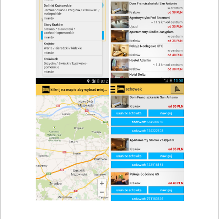
zwiń/rozwiń
Szukaj w wynikach
Kuchnia francuska w Białymstoku
Mapa
Lista
Znaleziono wyników: 4