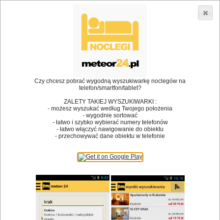
3866 lokali w Polsce! |
»
»
Restauracje
Białystok
Kuchnia francuska
•
Dodaj lokal
Logowanie
Czy chcesz pobrać wygodną wyszukiwarkę noclegów na
telefon/smartfon/tablet?
ZALETY TAKIEJ WYSZUKIWARKI :
- możesz wyszukać według Twojego położenia
Bóg stworzył jedzenie, a diabeł kucharzy.
- wygodnie sortować
- łatwo i szybko wybierać numery telefonów
James Joyce
- łatwo włączyć nawigowanie do obiektu
- przechowywać dane obiektu w telefonie
Szukam restauracji
Restauracje
Nazwa restauracji
Restauracje na mapie