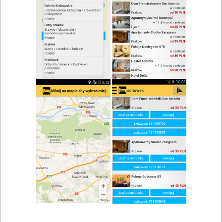
zwiń/rozwiń
Szukaj w wynikach
Kolacja w Białymstoku
Mapa
Lista
Znaleziono wyników: 20