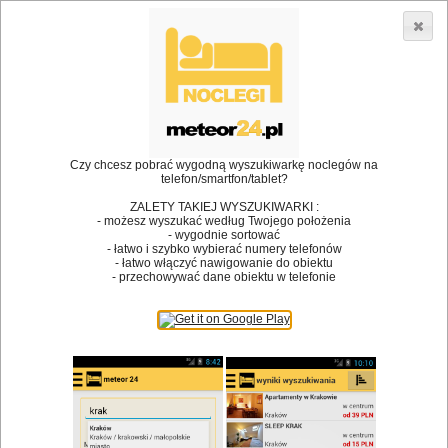
3866 lokali w Polsce! |
»
»
•
Restauracje
Białystok
Kolacja
Dodaj lokal
Logowanie
Czy chcesz pobrać wygodną wyszukiwarkę noclegów na
telefon/smartfon/tablet?
Bóg stworzył jedzenie, a diabeł kucharzy.
ZALETY TAKIEJ WYSZUKIWARKI :
- możesz wyszukać według Twojego położenia
James Joyce
- wygodnie sortować
- łatwo i szybko wybierać numery telefonów
Szukam restauracji
- łatwo włączyć nawigowanie do obiektu
- przechowywać dane obiektu w telefonie
Restauracje
Nazwa restauracji
Restauracje na mapie