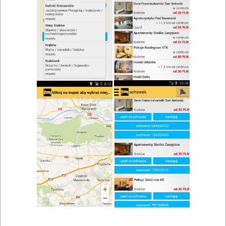
zwiń/rozwiń
Szukaj w wynikach
Kawa w Cedzyni
Mapa
Lista
Znaleziono wyników: 1