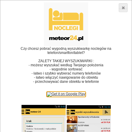
3866 lokali w Polsce! |
»
»
•
Restauracje
Cedzyna
Kawa
Dodaj lokal
Logowanie
Czy chcesz pobrać wygodną wyszukiwarkę noclegów na
telefon/smartfon/tablet?
Bóg stworzył jedzenie, a diabeł kucharzy.
ZALETY TAKIEJ WYSZUKIWARKI :
- możesz wyszukać według Twojego położenia
James Joyce
- wygodnie sortować
- łatwo i szybko wybierać numery telefonów
Szukam restauracji
- łatwo włączyć nawigowanie do obiektu
- przechowywać dane obiektu w telefonie
Restauracje
Nazwa restauracji
Restauracje na mapie