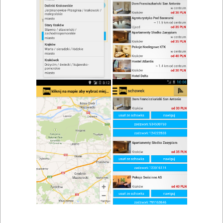
zwiń/rozwiń
Szukaj w wynikach
Piwo w Cedzyni
Mapa
Lista
Znaleziono wyników: 1