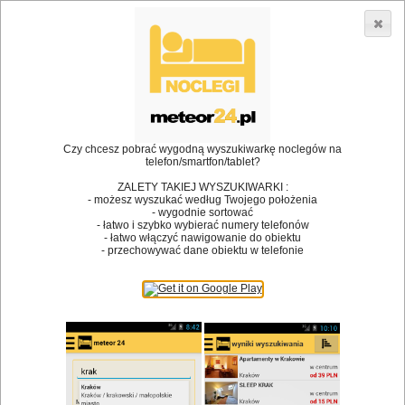
3866 lokali w Polsce! |
»
»
•
Restauracje
Cedzyna
Piwo
Dodaj lokal
Logowanie
Czy chcesz pobrać wygodną wyszukiwarkę noclegów na
telefon/smartfon/tablet?
Bóg stworzył jedzenie, a diabeł kucharzy.
ZALETY TAKIEJ WYSZUKIWARKI :
- możesz wyszukać według Twojego położenia
James Joyce
- wygodnie sortować
- łatwo i szybko wybierać numery telefonów
Szukam restauracji
- łatwo włączyć nawigowanie do obiektu
- przechowywać dane obiektu w telefonie
Restauracje
Nazwa restauracji
Restauracje na mapie