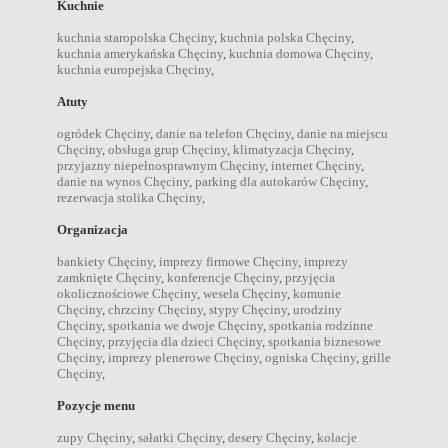
Kuchnie
kuchnia staropolska Chęciny
,
kuchnia polska Chęciny
,
kuchnia amerykańska Chęciny
,
kuchnia domowa Chęciny
,
kuchnia europejska Chęciny
,
Atuty
ogródek Chęciny
,
danie na telefon Chęciny
,
danie na miejscu
Chęciny
,
obsługa grup Chęciny
,
klimatyzacja Chęciny
,
przyjazny niepełnosprawnym Chęciny
,
internet Chęciny
,
danie na wynos Chęciny
,
parking dla autokarów Chęciny
,
rezerwacja stolika Chęciny
,
Organizacja
bankiety Chęciny
,
imprezy firmowe Chęciny
,
imprezy
zamknięte Chęciny
,
konferencje Chęciny
,
przyjęcia
okolicznościowe Chęciny
,
wesela Chęciny
,
komunie
Chęciny
,
chrzciny Chęciny
,
stypy Chęciny
,
urodziny
Chęciny
,
spotkania we dwoje Chęciny
,
spotkania rodzinne
Chęciny
,
przyjęcia dla dzieci Chęciny
,
spotkania biznesowe
Chęciny
,
imprezy plenerowe Chęciny
,
ogniska Chęciny
,
grille
Chęciny
,
Pozycje menu
zupy Chęciny
,
sałatki Chęciny
,
desery Chęciny
,
kolacje