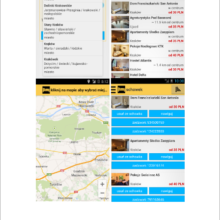
zwiń/rozwiń
Szukaj w wynikach
Deser w Chęcinach
Mapa
Lista
Znaleziono wyników: 7