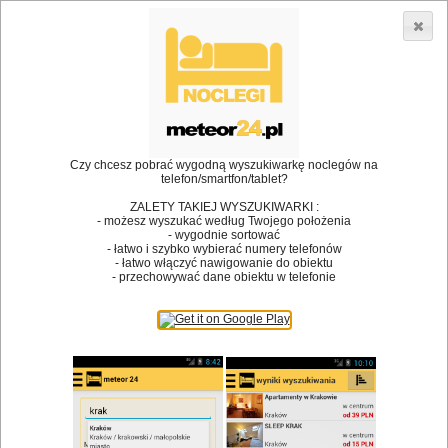
3866 lokali w Polsce! |
»
»
•
Restauracje
Chęciny
Deser
Dodaj lokal
Logowanie
Czy chcesz pobrać wygodną wyszukiwarkę noclegów na
telefon/smartfon/tablet?
Bóg stworzył jedzenie, a diabeł kucharzy.
ZALETY TAKIEJ WYSZUKIWARKI :
- możesz wyszukać według Twojego położenia
James Joyce
- wygodnie sortować
- łatwo i szybko wybierać numery telefonów
Szukam restauracji
- łatwo włączyć nawigowanie do obiektu
- przechowywać dane obiektu w telefonie
Restauracje
Nazwa restauracji
Restauracje na mapie