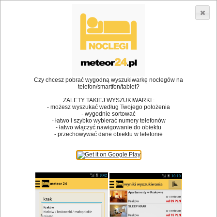
3866 lokali w Polsce! |
»
»
•
Restauracje
Chęciny
Grill
Dodaj lokal
Logowanie
Czy chcesz pobrać wygodną wyszukiwarkę noclegów na
telefon/smartfon/tablet?
Bóg stworzył jedzenie, a diabeł kucharzy.
ZALETY TAKIEJ WYSZUKIWARKI :
- możesz wyszukać według Twojego położenia
James Joyce
- wygodnie sortować
- łatwo i szybko wybierać numery telefonów
Szukam restauracji
- łatwo włączyć nawigowanie do obiektu
- przechowywać dane obiektu w telefonie
Restauracje
Nazwa restauracji
Restauracje na mapie