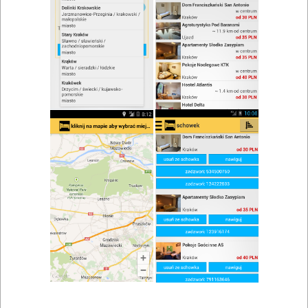
zwiń/rozwiń
Szukaj w wynikach
Grill w Chęcinach
Mapa
Lista
Znaleziono wyników: 1