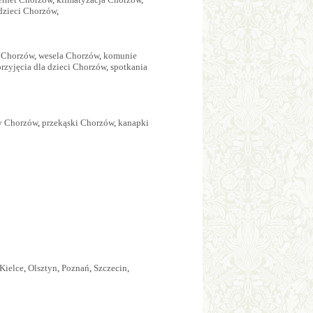
 dzieci Chorzów
,
e Chorzów
,
wesela Chorzów
,
komunie
przyjęcia dla dzieci Chorzów
,
spotkania
y Chorzów
,
przekąski Chorzów
,
kanapki
Kielce
,
Olsztyn
,
Poznań
,
Szczecin
,