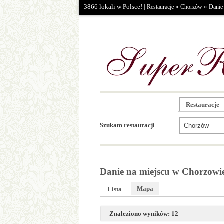
3866 lokali w Polsce! |
»
»
Restauracje
Chorzów
Danie
Restauracje
Szukam restauracji
Danie na miejscu w Chorzowi
Mapa
Lista
Znaleziono wyników: 12