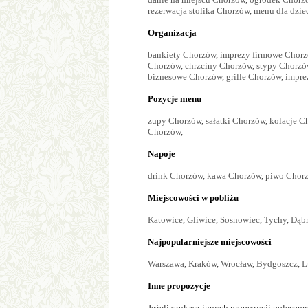
rezerwacja stolika Chorzów
,
menu dla dzie
Organizacja
bankiety Chorzów
,
imprezy firmowe Chor
Chorzów
,
chrzciny Chorzów
,
stypy Chorzó
biznesowe Chorzów
,
grille Chorzów
,
impre
Pozycje menu
zupy Chorzów
,
sałatki Chorzów
,
kolacje C
Chorzów
,
Napoje
drink Chorzów
,
kawa Chorzów
,
piwo Chor
Miejscowości w pobliżu
Katowice
,
Gliwice
,
Sosnowiec
,
Tychy
,
Dąbr
Najpopularniejsze miejscowości
Warszawa
,
Kraków
,
Wrocław
,
Bydgoszcz
,
L
Inne propozycje
Jeżeli szukasz innych propozycji polecamy