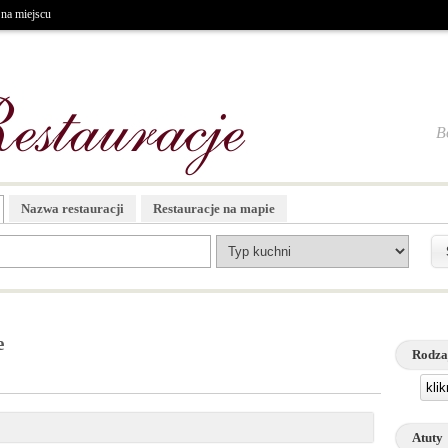
 na miejscu
B
Nazwa restauracji
Restauracje na mapie
e
Rodza
kli
Atuty