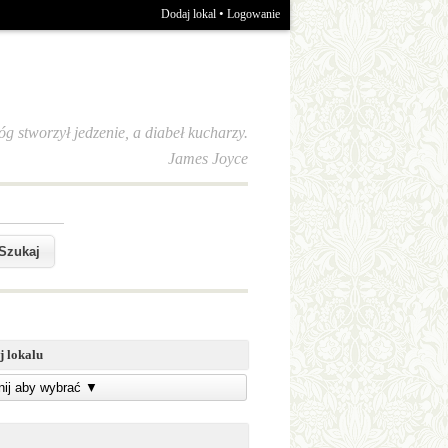
•
Dodaj lokal
Logowanie
óg stworzył jedzenie, a diabeł kucharzy.
James Joyce
j lokalu
knij aby wybrać
▼