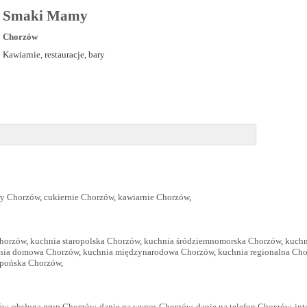
Smaki Mamy
Chorzów
Kawiarnie, restauracje, bary
ry Chorzów
,
cukiernie Chorzów
,
kawiarnie Chorzów
,
Chorzów
,
kuchnia staropolska Chorzów
,
kuchnia śródziemnomorska Chorzów
,
kuchn
nia domowa Chorzów
,
kuchnia międzynarodowa Chorzów
,
kuchnia regionalna Ch
apońska Chorzów
,
ów
,
obsługa grup Chorzów
,
danie na wynos Chorzów
,
danie na telefon Chorzów
,
int