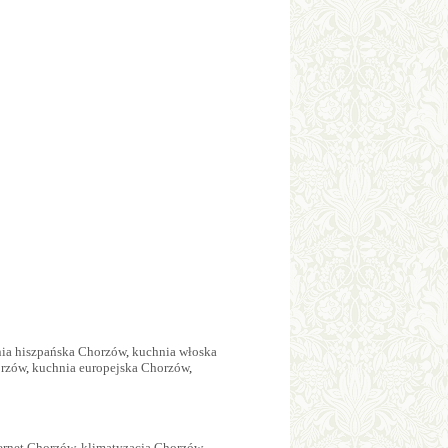
ia hiszpańska Chorzów
,
kuchnia włoska
orzów
,
kuchnia europejska Chorzów
,
ernet Chorzów
,
klimatyzacja Chorzów
,