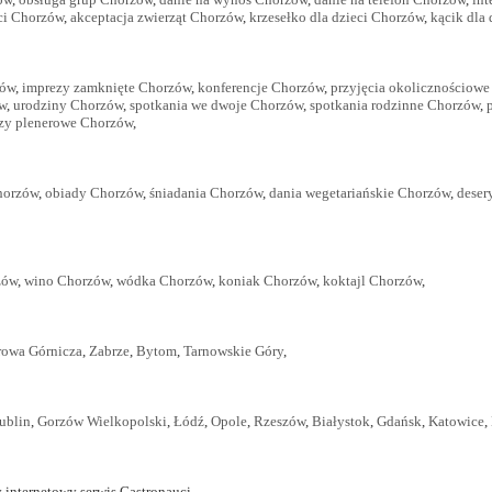
ci Chorzów
,
akceptacja zwierząt Chorzów
,
krzesełko dla dzieci Chorzów
,
kącik dla
zów
,
imprezy zamknięte Chorzów
,
konferencje Chorzów
,
przyjęcia okolicznościow
w
,
urodziny Chorzów
,
spotkania we dwoje Chorzów
,
spotkania rodzinne Chorzów
,
zy plenerowe Chorzów
,
horzów
,
obiady Chorzów
,
śniadania Chorzów
,
dania wegetariańskie Chorzów
,
deser
zów
,
wino Chorzów
,
wódka Chorzów
,
koniak Chorzów
,
koktajl Chorzów
,
owa Górnicza
,
Zabrze
,
Bytom
,
Tarnowskie Góry
,
ublin
,
Gorzów Wielkopolski
,
Łódź
,
Opole
,
Rzeszów
,
Białystok
,
Gdańsk
,
Katowice
,
 internetowy serwis Gastronauci.