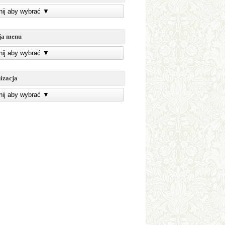
knij aby wybrać
▼
ja menu
knij aby wybrać
▼
izacja
knij aby wybrać
▼