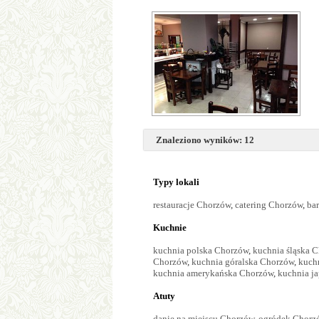
Znaleziono wyników: 12
Typy lokali
restauracje Chorzów
,
catering Chorzów
,
ba
Kuchnie
kuchnia polska Chorzów
,
kuchnia śląska 
Chorzów
,
kuchnia góralska Chorzów
,
kuch
kuchnia amerykańska Chorzów
,
kuchnia j
Atuty
danie na miejscu Chorzów
,
ogródek Chorz