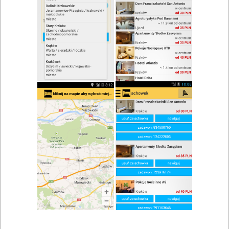
zwiń/rozwiń
Szukaj w wynikach
Przyjazny niepełnosprawnym w
Daleszycach
Mapa
Lista
Znaleziono wyników: 1