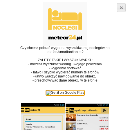
3866 lokali w Polsce! |
»
»
Restauracje
Daleszyce
Przyjazny niepełnosprawnym
•
Dodaj lokal
Logowanie
Czy chcesz pobrać wygodną wyszukiwarkę noclegów na
telefon/smartfon/tablet?
ZALETY TAKIEJ WYSZUKIWARKI :
- możesz wyszukać według Twojego położenia
Bóg stworzył jedzenie, a diabeł kucharzy.
- wygodnie sortować
- łatwo i szybko wybierać numery telefonów
James Joyce
- łatwo włączyć nawigowanie do obiektu
- przechowywać dane obiektu w telefonie
Szukam restauracji
Restauracje
Nazwa restauracji
Restauracje na mapie