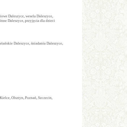
ciowe Daleszyce
,
wesela Daleszyce
,
zinne Daleszyce
,
przyjęcia dla dzieci
riańskie Daleszyce
,
śniadania Daleszyce
,
Kielce
,
Olsztyn
,
Poznań
,
Szczecin
,