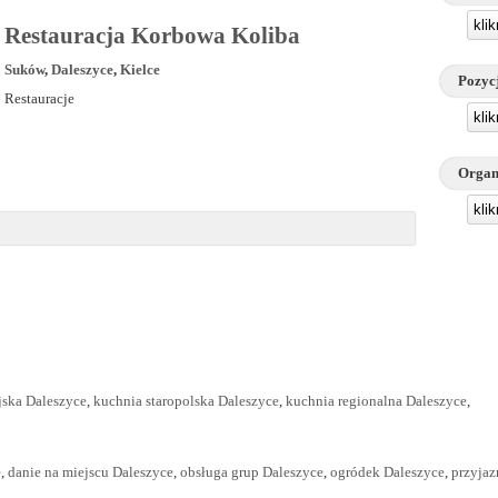
kli
Restauracja Korbowa Koliba
Suków
,
Daleszyce
,
Kielce
Pozyc
Restauracje
kli
Organ
kli
jska Daleszyce
,
kuchnia staropolska Daleszyce
,
kuchnia regionalna Daleszyce
,
e
,
danie na miejscu Daleszyce
,
obsługa grup Daleszyce
,
ogródek Daleszyce
,
przyja