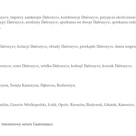
szyce
,
imprezy zamknięte Daleszyce
,
konferencje Daleszyce
,
przyjęcia okolicznoś
typy Daleszyce
,
urodziny Daleszyce
,
spotkania we dwoje Daleszyce
,
spotkania rod
,
Daleszyce
,
kolacje Daleszyce
,
obiady Daleszyce
,
przekąski Daleszyce
,
dania wegeta
leszyce
,
wino Daleszyce
,
wódka Daleszyce
,
koktajl Daleszyce
,
koniak Daleszyce
,
zyna
,
Święta Katarzyna
,
Dąbrowa
,
Bodzentyn
,
ublin
,
Gorzów Wielkopolski
,
Łódź
,
Opole
,
Rzeszów
,
Białystok
,
Gdańsk
,
Katowice
,
 internetowy serwis Gastronauci.