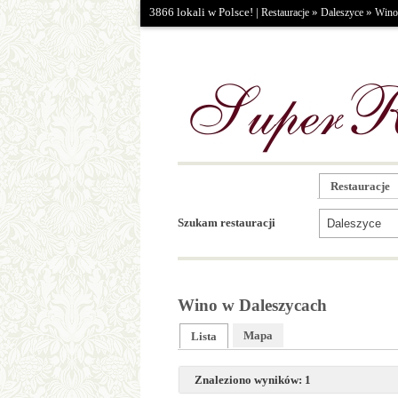
3866 lokali w Polsce! |
»
»
Restauracje
Daleszyce
Wino
Restauracje
Szukam restauracji
Wino w Daleszycach
Mapa
Lista
Znaleziono wyników: 1