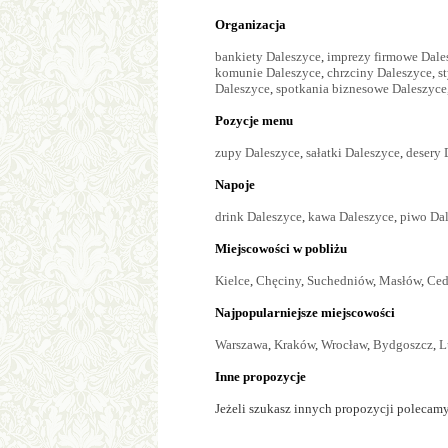
Organizacja
bankiety Daleszyce
,
imprezy firmowe Dale
komunie Daleszyce
,
chrzciny Daleszyce
,
s
Daleszyce
,
spotkania biznesowe Daleszyce
Pozycje menu
zupy Daleszyce
,
sałatki Daleszyce
,
desery 
Napoje
drink Daleszyce
,
kawa Daleszyce
,
piwo Da
Miejscowości w pobliżu
Kielce
,
Chęciny
,
Suchedniów
,
Masłów
,
Ced
Najpopularniejsze miejscowości
Warszawa
,
Kraków
,
Wrocław
,
Bydgoszcz
,
L
Inne propozycje
Jeżeli szukasz innych propozycji polecamy