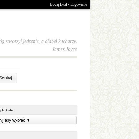
•
Dodaj lokal
Logowanie
óg stworzył jedzenie, a diabeł kucharzy.
James Joyce
j lokalu
knij aby wybrać
▼