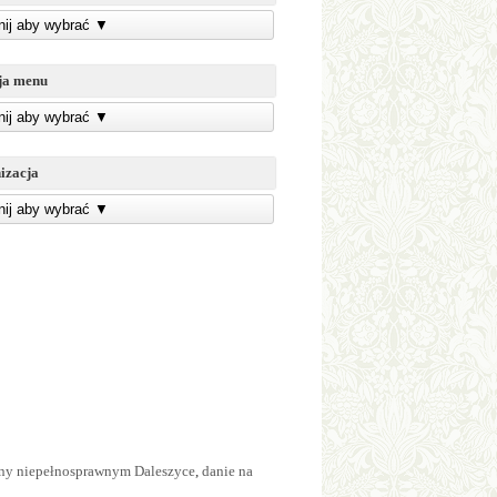
knij aby wybrać
▼
ja menu
knij aby wybrać
▼
izacja
knij aby wybrać
▼
zny niepełnosprawnym Daleszyce
,
danie na