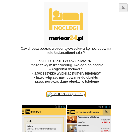
3866 lokali w Polsce! |
»
Restauracje
Gorzów Wielkopolski
•
Dodaj lokal
Logowanie
Czy chcesz pobrać wygodną wyszukiwarkę noclegów na
telefon/smartfon/tablet?
ZALETY TAKIEJ WYSZUKIWARKI :
- możesz wyszukać według Twojego położenia
Bóg stworzył jedzenie, a diabeł kucharzy.
- wygodnie sortować
- łatwo i szybko wybierać numery telefonów
James Joyce
- łatwo włączyć nawigowanie do obiektu
- przechowywać dane obiektu w telefonie
Szukam restauracji
Restauracje
Nazwa restauracji
Restauracje na mapie