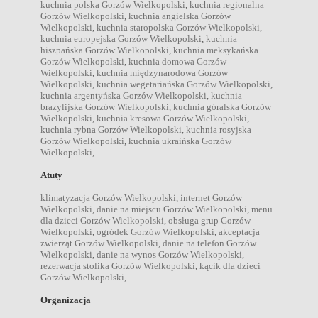
kuchnia polska Gorzów Wielkopolski
,
kuchnia regionalna
Gorzów Wielkopolski
,
kuchnia angielska Gorzów
Wielkopolski
,
kuchnia staropolska Gorzów Wielkopolski
,
kuchnia europejska Gorzów Wielkopolski
,
kuchnia
hiszpańska Gorzów Wielkopolski
,
kuchnia meksykańska
Gorzów Wielkopolski
,
kuchnia domowa Gorzów
Wielkopolski
,
kuchnia międzynarodowa Gorzów
Wielkopolski
,
kuchnia wegetariańska Gorzów Wielkopolski
,
kuchnia argentyńska Gorzów Wielkopolski
,
kuchnia
brazylijska Gorzów Wielkopolski
,
kuchnia góralska Gorzów
Wielkopolski
,
kuchnia kresowa Gorzów Wielkopolski
,
kuchnia rybna Gorzów Wielkopolski
,
kuchnia rosyjska
Gorzów Wielkopolski
,
kuchnia ukraińska Gorzów
Wielkopolski
,
Atuty
klimatyzacja Gorzów Wielkopolski
,
internet Gorzów
Wielkopolski
,
danie na miejscu Gorzów Wielkopolski
,
menu
dla dzieci Gorzów Wielkopolski
,
obsługa grup Gorzów
Wielkopolski
,
ogródek Gorzów Wielkopolski
,
akceptacja
zwierząt Gorzów Wielkopolski
,
danie na telefon Gorzów
Wielkopolski
,
danie na wynos Gorzów Wielkopolski
,
rezerwacja stolika Gorzów Wielkopolski
,
kącik dla dzieci
Gorzów Wielkopolski
,
Organizacja