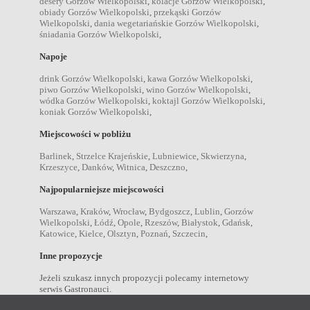
desery Gorzów Wielkopolski
,
kolacje Gorzów Wielkopolski
,
obiady Gorzów Wielkopolski
,
przekąski Gorzów
Wielkopolski
,
dania wegetariańskie Gorzów Wielkopolski
,
śniadania Gorzów Wielkopolski
,
Napoje
drink Gorzów Wielkopolski
,
kawa Gorzów Wielkopolski
,
piwo Gorzów Wielkopolski
,
wino Gorzów Wielkopolski
,
wódka Gorzów Wielkopolski
,
koktajl Gorzów Wielkopolski
,
koniak Gorzów Wielkopolski
,
Miejscowości w pobliżu
Barlinek
,
Strzelce Krajeńskie
,
Lubniewice
,
Skwierzyna
,
Krzeszyce
,
Danków
,
Witnica
,
Deszczno
,
Najpopularniejsze miejscowości
Warszawa
,
Kraków
,
Wrocław
,
Bydgoszcz
,
Lublin
,
Gorzów
Wielkopolski
,
Łódź
,
Opole
,
Rzeszów
,
Białystok
,
Gdańsk
,
Katowice
,
Kielce
,
Olsztyn
,
Poznań
,
Szczecin
,
Inne propozycje
Jeżeli szukasz innych propozycji polecamy internetowy
serwis Gastronauci.