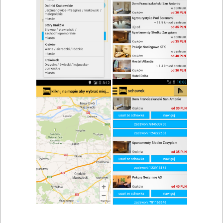
zwiń/rozwiń
Szukaj w wynikach
Piwo w Gorzowie Wielkopolskim
Mapa
Lista
Znaleziono wyników: 7