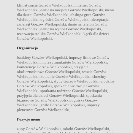
klimatyzacja Gorzów Wielkopolski
,
internet Gorzów
Wielkopolski
,
danie na miejscu Gorzów Wielkopolski
,
menu
dla dzieci Gorzów Wielkopolski
,
obsługa grup Gorzów
Wielkopolski
,
ogródek Gorzów Wielkopolski
,
akceptacja
zwierząt Gorzów Wielkopolski
,
danie na telefon Gorzów
Wielkopolski
,
danie na wynos Gorzów Wielkopolski
,
rezerwacja stolika Gorzów Wielkopolski
,
kącik dla dzieci
Gorzów Wielkopolski
,
Organizacja
bankiety Gorzów Wielkopolski
,
imprezy firmowe Gorzów
Wielkopolski
,
imprezy zamknięte Gorzów Wielkopolski
,
konferencje Gorzów Wielkopolski
,
przyjęcia
okolicznościowe Gorzów Wielkopolski
,
wesela Gorzów
Wielkopolski
,
komunie Gorzów Wielkopolski
,
chrzciny
Gorzów Wielkopolski
,
stypy Gorzów Wielkopolski
,
urodziny
Gorzów Wielkopolski
,
spotkania we dwoje Gorzów
Wielkopolski
,
spotkania rodzinne Gorzów Wielkopolski
,
przyjęcia dla dzieci Gorzów Wielkopolski
,
spotkania
biznesowe Gorzów Wielkopolski
,
ogniska Gorzów
Wielkopolski
,
grille Gorzów Wielkopolski
,
imprezy
plenerowe Gorzów Wielkopolski
,
Pozycje menu
zupy Gorzów Wielkopolski
,
sałatki Gorzów Wielkopolski
,