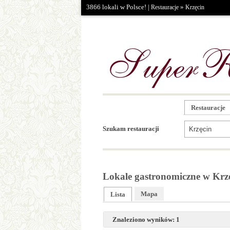
3866 lokali w Polsce! |
»
Restauracje
Krzęcin
Restauracje
Szukam restauracji
Lokale gastronomiczne w Krzę
Mapa
Lista
Znaleziono wyników: 1