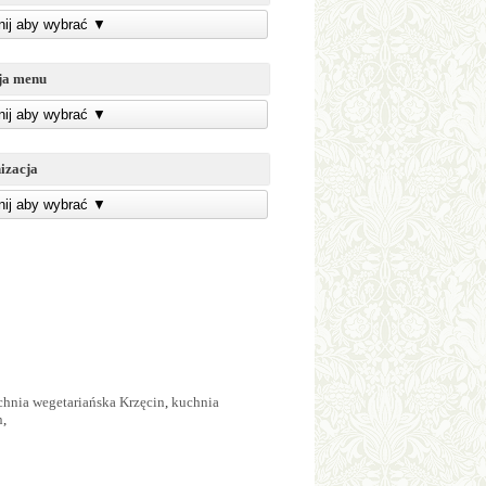
knij aby wybrać
▼
ja menu
knij aby wybrać
▼
izacja
knij aby wybrać
▼
chnia wegetariańska Krzęcin
,
kuchnia
n
,