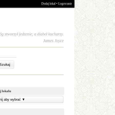
•
Dodaj lokal
Logowanie
óg stworzył jedzenie, a diabeł kucharzy.
James Joyce
j lokalu
knij aby wybrać
▼