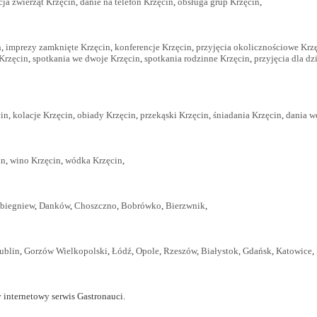
cja zwierząt Krzęcin
,
danie na telefon Krzęcin
,
obsługa grup Krzęcin
,
n
,
imprezy zamknięte Krzęcin
,
konferencje Krzęcin
,
przyjęcia okolicznościowe Krz
Krzęcin
,
spotkania we dwoje Krzęcin
,
spotkania rodzinne Krzęcin
,
przyjęcia dla dz
cin
,
kolacje Krzęcin
,
obiady Krzęcin
,
przekąski Krzęcin
,
śniadania Krzęcin
,
dania w
in
,
wino Krzęcin
,
wódka Krzęcin
,
biegniew
,
Danków
,
Choszczno
,
Bobrówko
,
Bierzwnik
,
ublin
,
Gorzów Wielkopolski
,
Łódź
,
Opole
,
Rzeszów
,
Białystok
,
Gdańsk
,
Katowice
,
 internetowy serwis Gastronauci.