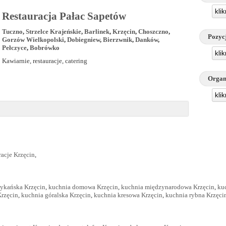
kli
Restauracja Pałac Sapetów
Tuczno
,
Strzelce Krajeńskie
,
Barlinek
,
Krzęcin
,
Choszczno
,
Pozyc
Gorzów Wielkopolski
,
Dobiegniew
,
Bierzwnik
,
Danków
,
Pełczyce
,
Bobrówko
kli
Kawiarnie, restauracje, catering
Organ
kli
racje Krzęcin
,
ykańska Krzęcin
,
kuchnia domowa Krzęcin
,
kuchnia międzynarodowa Krzęcin
,
ku
Krzęcin
,
kuchnia góralska Krzęcin
,
kuchnia kresowa Krzęcin
,
kuchnia rybna Krzęci