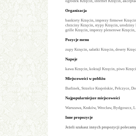
ogródek Krzęcin
,
internet Krzęcin
,
akcepta
Organizacja
bankiety Krzęcin
,
imprezy firmowe Krzęci
chrzciny Krzęcin
,
stypy Krzęcin
,
urodziny 
grille Krzęcin
,
imprezy plenerowe Krzęcin
,
Pozycje menu
zupy Krzęcin
,
sałatki Krzęcin
,
desery Krzę
Napoje
kawa Krzęcin
,
koktajl Krzęcin
,
piwo Krzęc
Miejscowości w pobliżu
Barlinek
,
Strzelce Krajeńskie
,
Pełczyce
,
Do
Najpopularniejsze miejscowości
Warszawa
,
Kraków
,
Wrocław
,
Bydgoszcz
,
L
Inne propozycje
Jeżeli szukasz innych propozycji polecamy