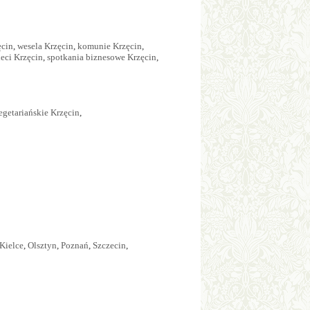
ęcin
,
wesela Krzęcin
,
komunie Krzęcin
,
ieci Krzęcin
,
spotkania biznesowe Krzęcin
,
egetariańskie Krzęcin
,
Kielce
,
Olsztyn
,
Poznań
,
Szczecin
,