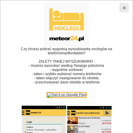
3866 lokali w Polsce! |
»
»
Restauracje
Bobrówko
Restauracje
•
Dodaj lokal
Logowanie
Czy chcesz pobrać wygodną wyszukiwarkę noclegów na
telefon/smartfon/tablet?
ZALETY TAKIEJ WYSZUKIWARKI :
- możesz wyszukać według Twojego położenia
Bóg stworzył jedzenie, a diabeł kucharzy.
- wygodnie sortować
- łatwo i szybko wybierać numery telefonów
James Joyce
- łatwo włączyć nawigowanie do obiektu
- przechowywać dane obiektu w telefonie
Szukam restauracji
Restauracje
Nazwa restauracji
Restauracje na mapie