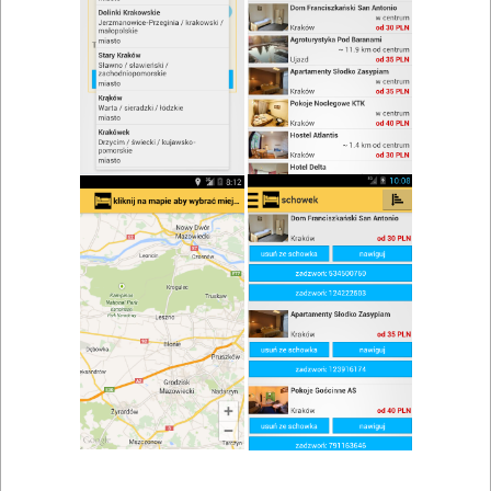
zwiń/rozwiń
Szukaj w wynikach
Restauracje Bobrówko i okolice
Mapa
Lista
Znaleziono wyników: 1