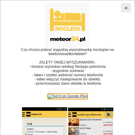
3866 lokali w Polsce! |
»
»
Restauracje
Dobiegniew
Restauracje
•
Dodaj lokal
Logowanie
Czy chcesz pobrać wygodną wyszukiwarkę noclegów na
telefon/smartfon/tablet?
ZALETY TAKIEJ WYSZUKIWARKI :
- możesz wyszukać według Twojego położenia
Bóg stworzył jedzenie, a diabeł kucharzy.
- wygodnie sortować
- łatwo i szybko wybierać numery telefonów
James Joyce
- łatwo włączyć nawigowanie do obiektu
- przechowywać dane obiektu w telefonie
Szukam restauracji
Restauracje
Nazwa restauracji
Restauracje na mapie