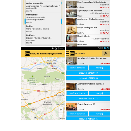
zwiń/rozwiń
Szukaj w wynikach
Restauracje Dobiegniew i okolice
Mapa
Lista
Znaleziono wyników: 2