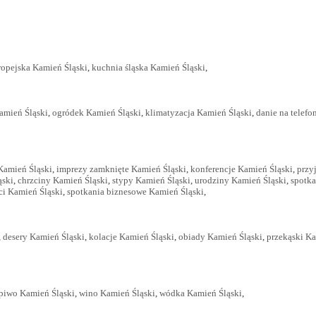
ropejska Kamień Śląski
,
kuchnia śląska Kamień Śląski
,
amień Śląski
,
ogródek Kamień Śląski
,
klimatyzacja Kamień Śląski
,
danie na telefo
Kamień Śląski
,
imprezy zamknięte Kamień Śląski
,
konferencje Kamień Śląski
,
przy
ąski
,
chrzciny Kamień Śląski
,
stypy Kamień Śląski
,
urodziny Kamień Śląski
,
spotka
eci Kamień Śląski
,
spotkania biznesowe Kamień Śląski
,
,
desery Kamień Śląski
,
kolacje Kamień Śląski
,
obiady Kamień Śląski
,
przekąski Ka
piwo Kamień Śląski
,
wino Kamień Śląski
,
wódka Kamień Śląski
,