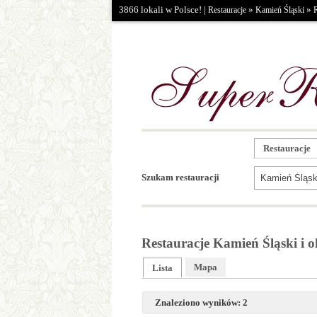
3866 lokali w Polsce! |
»
»
Restauracje
Kamień Śląski
R
Restauracje
Szukam restauracji
Restauracje Kamień Śląski i o
Mapa
Lista
Znaleziono wyników: 2