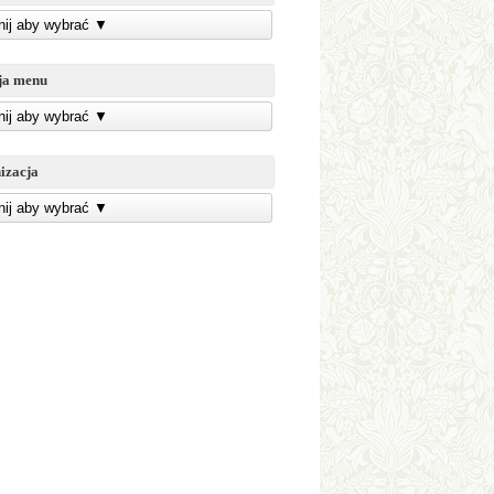
knij aby wybrać
▼
ja menu
knij aby wybrać
▼
izacja
knij aby wybrać
▼