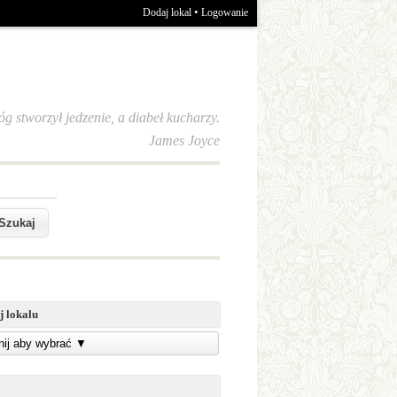
•
Dodaj lokal
Logowanie
óg stworzył jedzenie, a diabeł kucharzy.
James Joyce
j lokalu
knij aby wybrać
▼