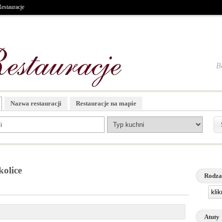
estauracje
B
Nazwa restauracji
Restauracje na mapie
kolice
Rodza
kli
Atuty