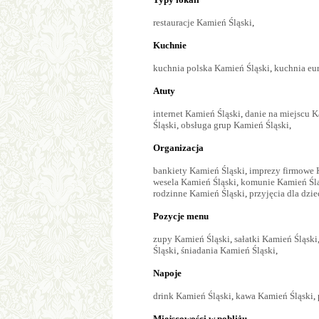
restauracje Kamień Śląski
,
Kuchnie
kuchnia polska Kamień Śląski
,
kuchnia eu
Atuty
internet Kamień Śląski
,
danie na miejscu K
Śląski
,
obsługa grup Kamień Śląski
,
Organizacja
bankiety Kamień Śląski
,
imprezy firmowe 
wesela Kamień Śląski
,
komunie Kamień Śl
rodzinne Kamień Śląski
,
przyjęcia dla dzi
Pozycje menu
zupy Kamień Śląski
,
sałatki Kamień Śląski
Śląski
,
śniadania Kamień Śląski
,
Napoje
drink Kamień Śląski
,
kawa Kamień Śląski
,
Miejscowości w pobliżu