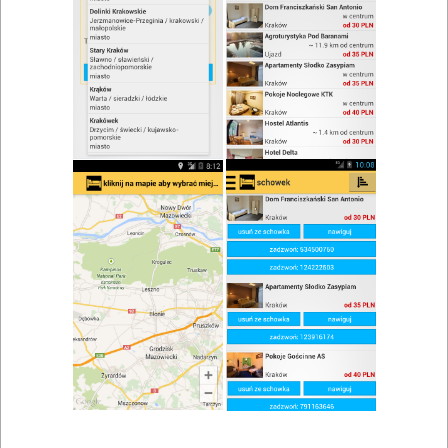
zwiń/rozwiń
Szukaj w wynikach
Restauracje Krapkowice i okolice
Mapa
Lista
Znaleziono wyników: 4
Restauracja Salve
Głogówek
,
Krapkowice
,
Głubczyce
,
Prudnik
,
Kędzierzyn-
Koźle
Restauracje