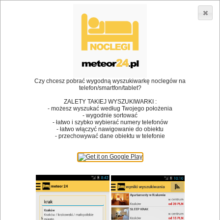
3866 lokali w Polsce! |
»
»
Restauracje
Krapkowice
Restauracje
•
Dodaj lokal
Logowanie
Czy chcesz pobrać wygodną wyszukiwarkę noclegów na
telefon/smartfon/tablet?
ZALETY TAKIEJ WYSZUKIWARKI :
- możesz wyszukać według Twojego położenia
Bóg stworzył jedzenie, a diabeł kucharzy.
- wygodnie sortować
- łatwo i szybko wybierać numery telefonów
James Joyce
- łatwo włączyć nawigowanie do obiektu
- przechowywać dane obiektu w telefonie
Szukam restauracji
Restauracje
Nazwa restauracji
Restauracje na mapie