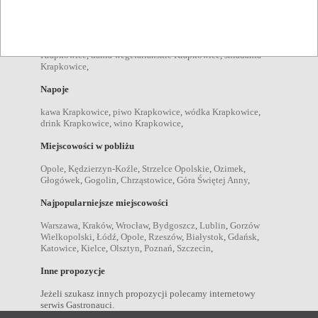
Pozycje menu
zupy Krapkowice
,
sałatki Krapkowice
,
desery Krapkowice
,
kolacje Krapkowice
,
obiady Krapkowice
,
przekąski
Krapkowice
,
dania wegetariańskie Krapkowice
,
śniadania
Krapkowice
,
Napoje
kawa Krapkowice
,
piwo Krapkowice
,
wódka Krapkowice
,
drink Krapkowice
,
wino Krapkowice
,
Miejscowości w pobliżu
Opole
,
Kędzierzyn-Koźle
,
Strzelce Opolskie
,
Ozimek
,
Głogówek
,
Gogolin
,
Chrząstowice
,
Góra Świętej Anny
,
Najpopularniejsze miejscowości
Warszawa
,
Kraków
,
Wrocław
,
Bydgoszcz
,
Lublin
,
Gorzów
Wielkopolski
,
Łódź
,
Opole
,
Rzeszów
,
Białystok
,
Gdańsk
,
Katowice
,
Kielce
,
Olsztyn
,
Poznań
,
Szczecin
,
Inne propozycje
Jeżeli szukasz innych propozycji polecamy internetowy
serwis Gastronauci.