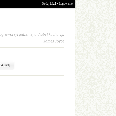
•
Dodaj lokal
Logowanie
óg stworzył jedzenie, a diabeł kucharzy.
James Joyce