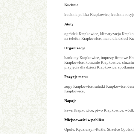
Kuchnie
kuchnia polska Krapkowice
,
kuchnia rosy
Atuty
ogródek Krapkowice
,
klimatyzacja Krapko
na telefon Krapkowice
,
menu dla dzieci K
Organizacja
bankiety Krapkowice
,
imprezy firmowe Kr
Krapkowice
,
komunie Krapkowice
,
chrzci
przyjęcia dla dzieci Krapkowice
,
spotkani
Pozycje menu
zupy Krapkowice
,
sałatki Krapkowice
,
des
Krapkowice
,
Napoje
kawa Krapkowice
,
piwo Krapkowice
,
wódk
Miejscowości w pobliżu
Opole
,
Kędzierzyn-Koźle
,
Strzelce Opolski