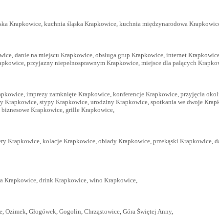
jska Krapkowice
,
kuchnia śląska Krapkowice
,
kuchnia międzynarodowa Krapkowic
wice
,
danie na miejscu Krapkowice
,
obsługa grup Krapkowice
,
internet Krapkowic
rapkowice
,
przyjazny niepełnosprawnym Krapkowice
,
miejsce dla palących Krapko
apkowice
,
imprezy zamknięte Krapkowice
,
konferencje Krapkowice
,
przyjęcia oko
ny Krapkowice
,
stypy Krapkowice
,
urodziny Krapkowice
,
spotkania we dwoje Krap
a biznesowe Krapkowice
,
grille Krapkowice
,
ery Krapkowice
,
kolacje Krapkowice
,
obiady Krapkowice
,
przekąski Krapkowice
,
d
a Krapkowice
,
drink Krapkowice
,
wino Krapkowice
,
e
,
Ozimek
,
Głogówek
,
Gogolin
,
Chrząstowice
,
Góra Świętej Anny
,