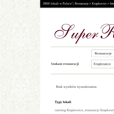
3866 lokali w Polsce! |
»
»
Restauracje
Krapkowice
Int
Restauracje
Szukam restauracji
Brak wyników wyszukiwania.
Typy lokali
catering Krapkowice
,
restauracje Krapkowi