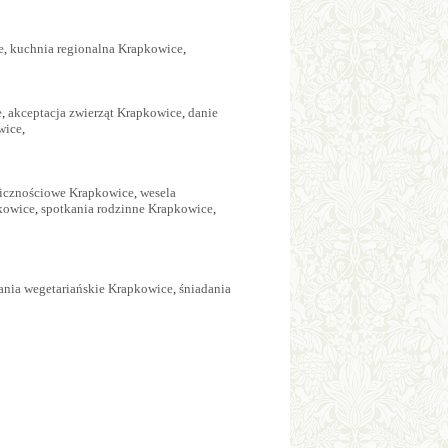
e
,
kuchnia regionalna Krapkowice
,
e
,
akceptacja zwierząt Krapkowice
,
danie
wice
,
licznościowe Krapkowice
,
wesela
kowice
,
spotkania rodzinne Krapkowice
,
ania wegetariańskie Krapkowice
,
śniadania