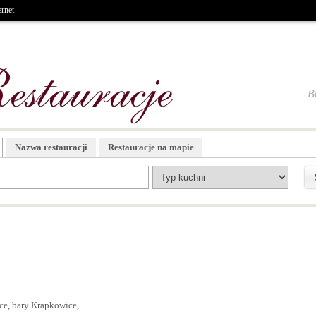
ernet
B
Nazwa restauracji
Restauracje na mapie
ce
,
bary Krapkowice
,