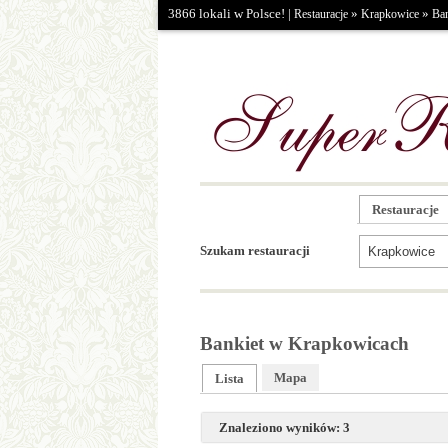
3866 lokali w Polsce! |
»
»
Restauracje
Krapkowice
Ban
Restauracje
Szukam restauracji
Bankiet w Krapkowicach
Mapa
Lista
Znaleziono wyników: 3