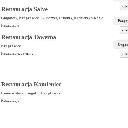
kli
Restauracja Salve
Głogówek
,
Krapkowice
,
Głubczyce
,
Prudnik
,
Kędzierzyn-Koźle
Pozyc
Restauracje
kli
Restauracja Tawerna
Organ
Krapkowice
Restauracje, catering
kli
Restauracja Kamieniec
Kamień Śląski
,
Gogolin
,
Krapkowice
Restauracje