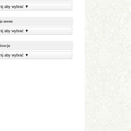
knij aby wybrać
▼
ja menu
knij aby wybrać
▼
izacja
knij aby wybrać
▼