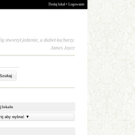
•
Dodaj lokal
Logowanie
óg stworzył jedzenie, a diabeł kucharzy.
James Joyce
j lokalu
knij aby wybrać
▼