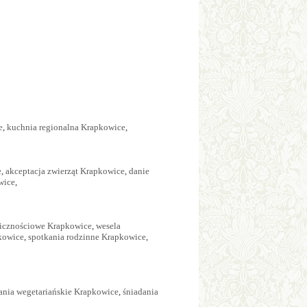
e
,
kuchnia regionalna Krapkowice
,
e
,
akceptacja zwierząt Krapkowice
,
danie
wice
,
licznościowe Krapkowice
,
wesela
kowice
,
spotkania rodzinne Krapkowice
,
ania wegetariańskie Krapkowice
,
śniadania