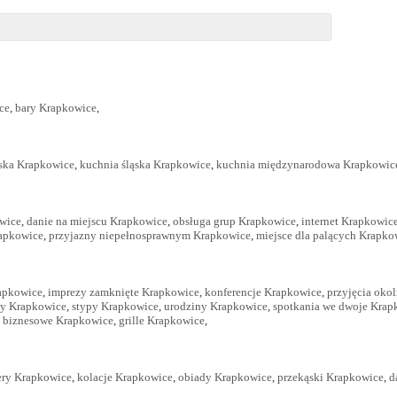
ce
,
bary Krapkowice
,
jska Krapkowice
,
kuchnia śląska Krapkowice
,
kuchnia międzynarodowa Krapkowic
wice
,
danie na miejscu Krapkowice
,
obsługa grup Krapkowice
,
internet Krapkowic
rapkowice
,
przyjazny niepełnosprawnym Krapkowice
,
miejsce dla palących Krapko
apkowice
,
imprezy zamknięte Krapkowice
,
konferencje Krapkowice
,
przyjęcia oko
ny Krapkowice
,
stypy Krapkowice
,
urodziny Krapkowice
,
spotkania we dwoje Krap
a biznesowe Krapkowice
,
grille Krapkowice
,
ery Krapkowice
,
kolacje Krapkowice
,
obiady Krapkowice
,
przekąski Krapkowice
,
d