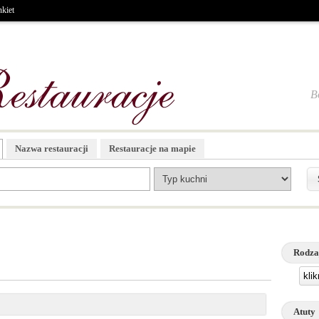
kiet
B
Nazwa restauracji
Restauracje na mapie
Rodza
kli
Atuty