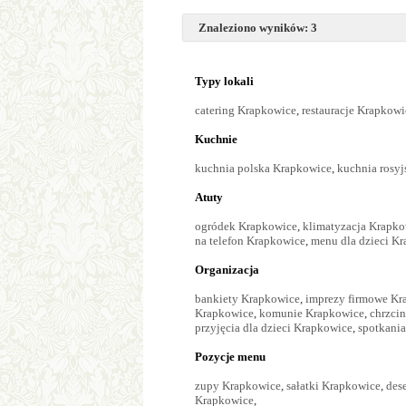
Znaleziono wyników: 3
Typy lokali
catering Krapkowice
,
restauracje Krapkowi
Kuchnie
kuchnia polska Krapkowice
,
kuchnia rosy
Atuty
ogródek Krapkowice
,
klimatyzacja Krapko
na telefon Krapkowice
,
menu dla dzieci K
Organizacja
bankiety Krapkowice
,
imprezy firmowe Kr
Krapkowice
,
komunie Krapkowice
,
chrzci
przyjęcia dla dzieci Krapkowice
,
spotkani
Pozycje menu
zupy Krapkowice
,
sałatki Krapkowice
,
des
Krapkowice
,