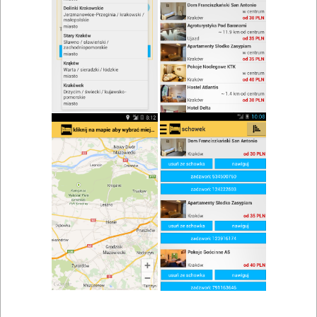
zwiń/rozwiń
Szukaj w wynikach
Piwo w Krapkowicach
Mapa
Lista
Znaleziono wyników: 3
Restauracja Salve
Głogówek
,
Krapkowice
,
Głubczyce
,
Prudnik
,
Kędzierzyn-
Koźle
Restauracje