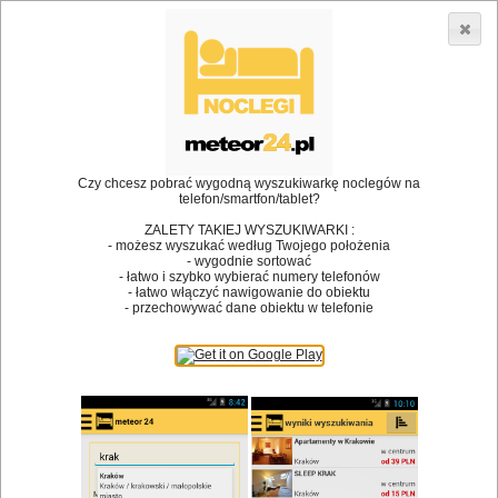
3866 lokali w Polsce! |
»
»
•
Restauracje
Krapkowice
Piwo
Dodaj lokal
Logowanie
Czy chcesz pobrać wygodną wyszukiwarkę noclegów na
telefon/smartfon/tablet?
Bóg stworzył jedzenie, a diabeł kucharzy.
ZALETY TAKIEJ WYSZUKIWARKI :
- możesz wyszukać według Twojego położenia
James Joyce
- wygodnie sortować
- łatwo i szybko wybierać numery telefonów
Szukam restauracji
- łatwo włączyć nawigowanie do obiektu
- przechowywać dane obiektu w telefonie
Restauracje
Nazwa restauracji
Restauracje na mapie