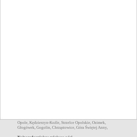
Organizacja
bankiety Krapkowice
,
imprezy firmowe Krapkowice
,
imprezy
zamknięte Krapkowice
,
konferencje Krapkowice
,
przyjęcia
okolicznościowe Krapkowice
,
wesela Krapkowice
,
komunie
Krapkowice
,
chrzciny Krapkowice
,
stypy Krapkowice
,
urodziny Krapkowice
,
spotkania we dwoje Krapkowice
,
spotkania rodzinne Krapkowice
,
przyjęcia dla dzieci
Krapkowice
,
spotkania biznesowe Krapkowice
,
grille
Krapkowice
,
Pozycje menu
zupy Krapkowice
,
sałatki Krapkowice
,
desery Krapkowice
,
kolacje Krapkowice
,
obiady Krapkowice
,
przekąski
Krapkowice
,
dania wegetariańskie Krapkowice
,
śniadania
Krapkowice
,
Napoje
kawa Krapkowice
,
piwo Krapkowice
,
wódka Krapkowice
,
drink Krapkowice
,
wino Krapkowice
,
Miejscowości w pobliżu
Opole
,
Kędzierzyn-Koźle
,
Strzelce Opolskie
,
Ozimek
,
Głogówek
,
Gogolin
,
Chrząstowice
,
Góra Świętej Anny
,