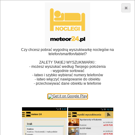
3866 lokali w Polsce! |
»
»
Restauracje
Klecza Górna
Impreza firmowa
•
Dodaj lokal
Logowanie
Czy chcesz pobrać wygodną wyszukiwarkę noclegów na
telefon/smartfon/tablet?
ZALETY TAKIEJ WYSZUKIWARKI :
- możesz wyszukać według Twojego położenia
Bóg stworzył jedzenie, a diabeł kucharzy.
- wygodnie sortować
- łatwo i szybko wybierać numery telefonów
James Joyce
- łatwo włączyć nawigowanie do obiektu
- przechowywać dane obiektu w telefonie
Szukam restauracji
Restauracje
Nazwa restauracji
Restauracje na mapie