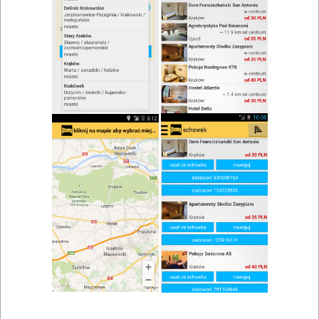
zwiń/rozwiń
Szukaj w wynikach
Impreza firmowa w Kleczy Górnej
Mapa
Lista
Znaleziono wyników: 1