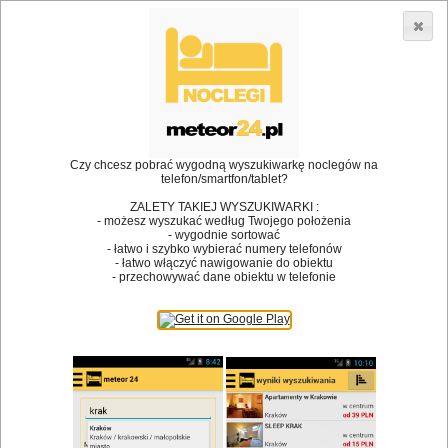
3866 lokali w Polsce! |
»
»
Restauracje
Klecza Górna
śniadanie
•
Dodaj lokal
Logowanie
Czy chcesz pobrać wygodną wyszukiwarkę noclegów na
telefon/smartfon/tablet?
ZALETY TAKIEJ WYSZUKIWARKI :
- możesz wyszukać według Twojego położenia
Bóg stworzył jedzenie, a diabeł kucharzy.
- wygodnie sortować
- łatwo i szybko wybierać numery telefonów
James Joyce
- łatwo włączyć nawigowanie do obiektu
- przechowywać dane obiektu w telefonie
Szukam restauracji
Restauracje
Nazwa restauracji
Restauracje na mapie