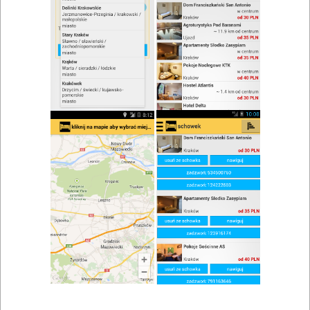
zwiń/rozwiń
Szukaj w wynikach
śniadanie w Kleczy Górnej
Mapa
Lista
Znaleziono wyników: 1