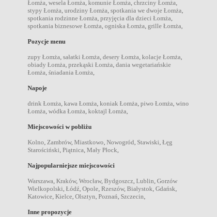
Łomża
,
wesela Łomża
,
komunie Łomża
,
chrzciny Łomża
,
stypy Łomża
,
urodziny Łomża
,
spotkania we dwoje Łomża
,
spotkania rodzinne Łomża
,
przyjęcia dla dzieci Łomża
,
spotkania biznesowe Łomża
,
ogniska Łomża
,
grille Łomża
,
Pozycje menu
zupy Łomża
,
sałatki Łomża
,
desery Łomża
,
kolacje Łomża
,
obiady Łomża
,
przekąski Łomża
,
dania wegetariańskie
Łomża
,
śniadania Łomża
,
Napoje
drink Łomża
,
kawa Łomża
,
koniak Łomża
,
piwo Łomża
,
wino
Łomża
,
wódka Łomża
,
koktajl Łomża
,
Miejscowości w pobliżu
Kolno
,
Zambrów
,
Miastkowo
,
Nowogród
,
Stawiski
,
Łęg
Starościński
,
Piątnica
,
Mały Płock
,
Najpopularniejsze miejscowości
Warszawa
,
Kraków
,
Wrocław
,
Bydgoszcz
,
Lublin
,
Gorzów
Wielkopolski
,
Łódź
,
Opole
,
Rzeszów
,
Białystok
,
Gdańsk
,
Katowice
,
Kielce
,
Olsztyn
,
Poznań
,
Szczecin
,
Inne propozycje