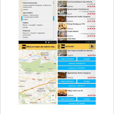
zwiń/rozwiń
Szukaj w wynikach
Lokale gastronomiczne w Łomży
Mapa
Lista
Znaleziono wyników: 13