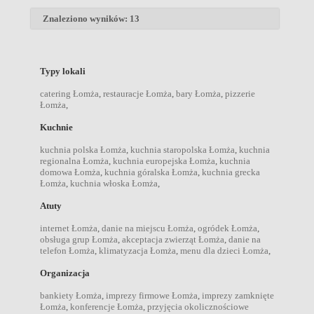
Znaleziono wyników: 13
Typy lokali
catering Łomża
,
restauracje Łomża
,
bary Łomża
,
pizzerie
Łomża
,
Kuchnie
kuchnia polska Łomża
,
kuchnia staropolska Łomża
,
kuchnia
regionalna Łomża
,
kuchnia europejska Łomża
,
kuchnia
domowa Łomża
,
kuchnia góralska Łomża
,
kuchnia grecka
Łomża
,
kuchnia włoska Łomża
,
Atuty
internet Łomża
,
danie na miejscu Łomża
,
ogródek Łomża
,
obsługa grup Łomża
,
akceptacja zwierząt Łomża
,
danie na
telefon Łomża
,
klimatyzacja Łomża
,
menu dla dzieci Łomża
,
Organizacja
bankiety Łomża
,
imprezy firmowe Łomża
,
imprezy zamknięte
Łomża
,
konferencje Łomża
,
przyjęcia okolicznościowe