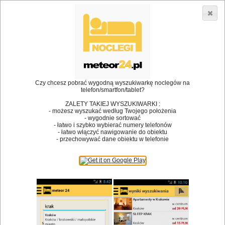
3866 lokali w Polsce! |
»
•
Restauracje
Łomża
Dodaj lokal
Logowanie
Czy chcesz pobrać wygodną wyszukiwarkę noclegów na
telefon/smartfon/tablet?
Bóg stworzył jedzenie, a diabeł kucharzy.
ZALETY TAKIEJ WYSZUKIWARKI :
- możesz wyszukać według Twojego położenia
James Joyce
- wygodnie sortować
- łatwo i szybko wybierać numery telefonów
Szukam restauracji
- łatwo włączyć nawigowanie do obiektu
- przechowywać dane obiektu w telefonie
Restauracje
Nazwa restauracji
Restauracje na mapie