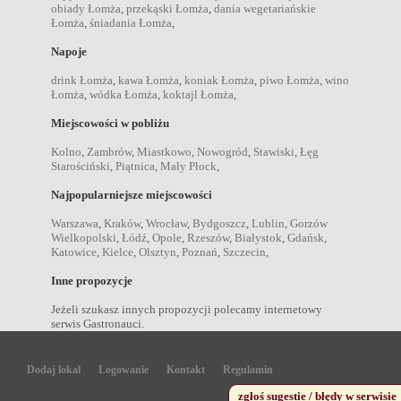
obiady Łomża
,
przekąski Łomża
,
dania wegetariańskie
Łomża
,
śniadania Łomża
,
Napoje
drink Łomża
,
kawa Łomża
,
koniak Łomża
,
piwo Łomża
,
wino
Łomża
,
wódka Łomża
,
koktajl Łomża
,
Miejscowości w pobliżu
Kolno
,
Zambrów
,
Miastkowo
,
Nowogród
,
Stawiski
,
Łęg
Starościński
,
Piątnica
,
Mały Płock
,
Najpopularniejsze miejscowości
Warszawa
,
Kraków
,
Wrocław
,
Bydgoszcz
,
Lublin
,
Gorzów
Wielkopolski
,
Łódź
,
Opole
,
Rzeszów
,
Białystok
,
Gdańsk
,
Katowice
,
Kielce
,
Olsztyn
,
Poznań
,
Szczecin
,
Inne propozycje
Jeżeli szukasz innych propozycji polecamy internetowy
serwis Gastronauci.
Dodaj lokal
Logowanie
Kontakt
Regulamin
zgłoś sugestie / błędy w serwisie