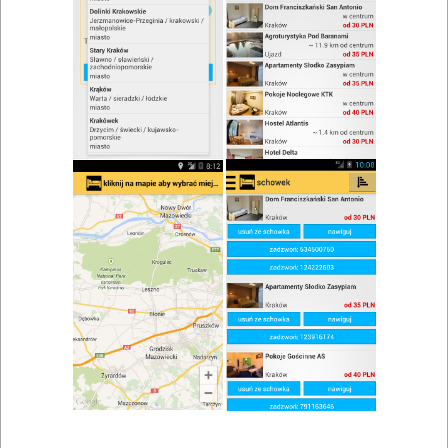
zwiń/rozwiń
Szukaj w wynikach
Piwo w Łomży
Mapa
Lista
Znaleziono wyników: 9