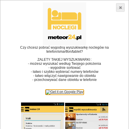
3866 lokali w Polsce! |
»
»
•
Restauracje
Łomża
Piwo
Dodaj lokal
Logowanie
Czy chcesz pobrać wygodną wyszukiwarkę noclegów na
telefon/smartfon/tablet?
Bóg stworzył jedzenie, a diabeł kucharzy.
ZALETY TAKIEJ WYSZUKIWARKI :
- możesz wyszukać według Twojego położenia
James Joyce
- wygodnie sortować
- łatwo i szybko wybierać numery telefonów
Szukam restauracji
- łatwo włączyć nawigowanie do obiektu
- przechowywać dane obiektu w telefonie
Restauracje
Nazwa restauracji
Restauracje na mapie