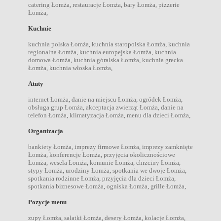
catering Łomża
,
restauracje Łomża
,
bary Łomża
,
pizzerie
Łomża
,
Kuchnie
kuchnia polska Łomża
,
kuchnia staropolska Łomża
,
kuchnia
regionalna Łomża
,
kuchnia europejska Łomża
,
kuchnia
domowa Łomża
,
kuchnia góralska Łomża
,
kuchnia grecka
Łomża
,
kuchnia włoska Łomża
,
Atuty
internet Łomża
,
danie na miejscu Łomża
,
ogródek Łomża
,
obsługa grup Łomża
,
akceptacja zwierząt Łomża
,
danie na
telefon Łomża
,
klimatyzacja Łomża
,
menu dla dzieci Łomża
,
Organizacja
bankiety Łomża
,
imprezy firmowe Łomża
,
imprezy zamknięte
Łomża
,
konferencje Łomża
,
przyjęcia okolicznościowe
Łomża
,
wesela Łomża
,
komunie Łomża
,
chrzciny Łomża
,
stypy Łomża
,
urodziny Łomża
,
spotkania we dwoje Łomża
,
spotkania rodzinne Łomża
,
przyjęcia dla dzieci Łomża
,
spotkania biznesowe Łomża
,
ogniska Łomża
,
grille Łomża
,
Pozycje menu
zupy Łomża
,
sałatki Łomża
,
desery Łomża
,
kolacje Łomża
,