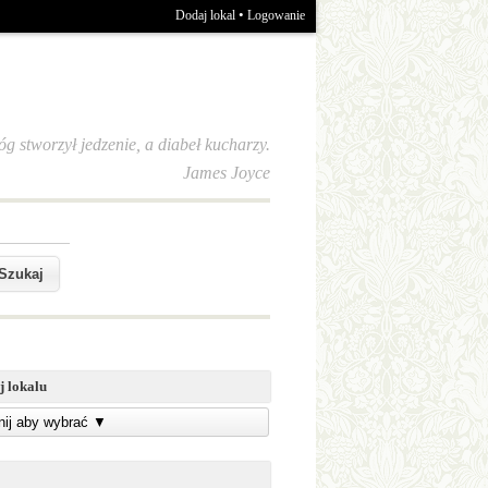
•
Dodaj lokal
Logowanie
óg stworzył jedzenie, a diabeł kucharzy.
James Joyce
j lokalu
knij aby wybrać
▼