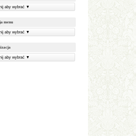
knij aby wybrać
▼
ja menu
knij aby wybrać
▼
izacja
knij aby wybrać
▼