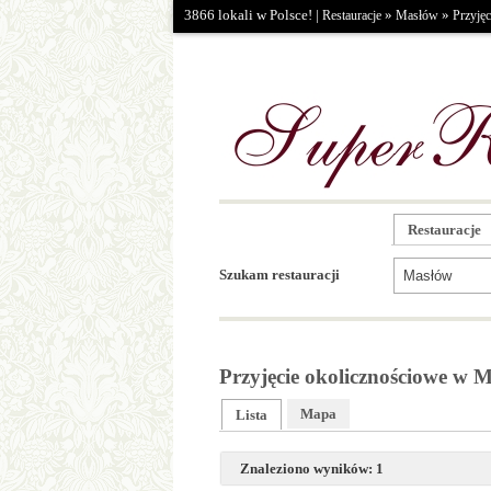
3866 lokali w Polsce! |
»
»
Restauracje
Masłów
Przyjęc
Restauracje
Szukam restauracji
Przyjęcie okolicznościowe w 
Mapa
Lista
Znaleziono wyników: 1