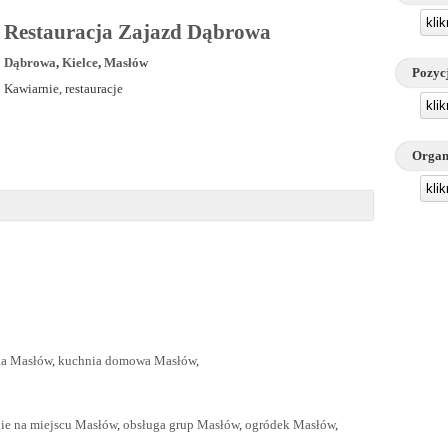
kli
Restauracja Zajazd Dąbrowa
Dąbrowa
,
Kielce
,
Masłów
Pozyc
Kawiarnie, restauracje
kli
Organ
kli
ka Masłów
,
kuchnia domowa Masłów
,
ie na miejscu Masłów
,
obsługa grup Masłów
,
ogródek Masłów
,