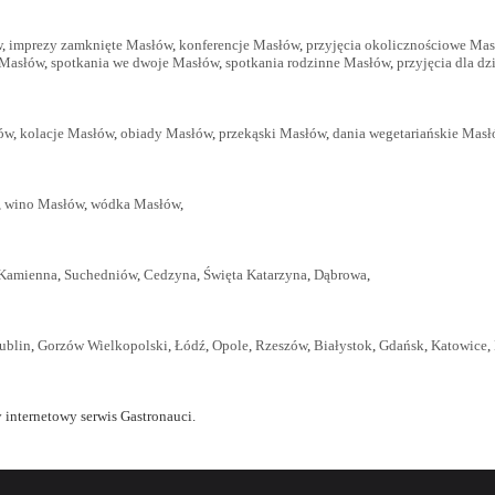
w
,
imprezy zamknięte Masłów
,
konferencje Masłów
,
przyjęcia okolicznościowe Ma
 Masłów
,
spotkania we dwoje Masłów
,
spotkania rodzinne Masłów
,
przyjęcia dla d
ów
,
kolacje Masłów
,
obiady Masłów
,
przekąski Masłów
,
dania wegetariańskie Mas
,
wino Masłów
,
wódka Masłów
,
-Kamienna
,
Suchedniów
,
Cedzyna
,
Święta Katarzyna
,
Dąbrowa
,
ublin
,
Gorzów Wielkopolski
,
Łódź
,
Opole
,
Rzeszów
,
Białystok
,
Gdańsk
,
Katowice
,
 internetowy serwis Gastronauci.