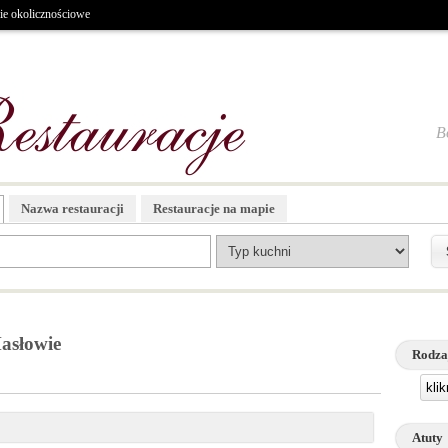
ie okolicznościowe
B
Nazwa restauracji
Restauracje na mapie
Masłowie
Rodza
kli
Atuty