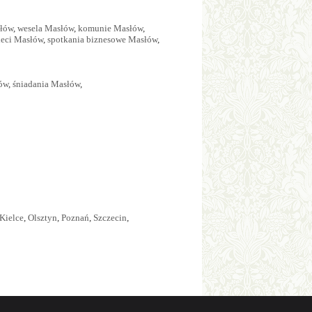
słów
,
wesela Masłów
,
komunie Masłów
,
zieci Masłów
,
spotkania biznesowe Masłów
,
łów
,
śniadania Masłów
,
Kielce
,
Olsztyn
,
Poznań
,
Szczecin
,