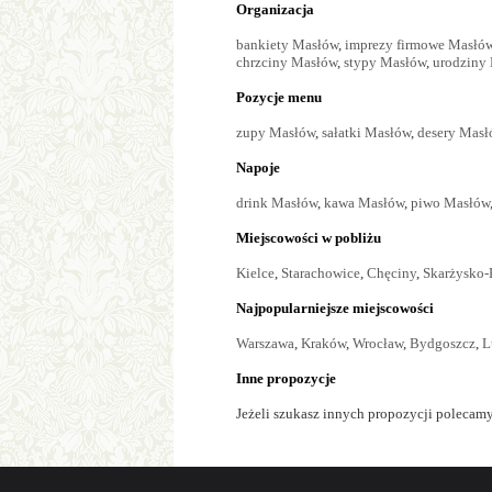
Organizacja
bankiety Masłów
,
imprezy firmowe Masłó
chrzciny Masłów
,
stypy Masłów
,
urodziny
Pozycje menu
zupy Masłów
,
sałatki Masłów
,
desery Masł
Napoje
drink Masłów
,
kawa Masłów
,
piwo Masłów
Miejscowości w pobliżu
Kielce
,
Starachowice
,
Chęciny
,
Skarżysko
Najpopularniejsze miejscowości
Warszawa
,
Kraków
,
Wrocław
,
Bydgoszcz
,
L
Inne propozycje
Jeżeli szukasz innych propozycji polecamy