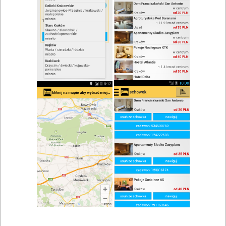
zwiń/rozwiń
Szukaj w wynikach
Stypa w Masłowie
Mapa
Lista
Znaleziono wyników: 1