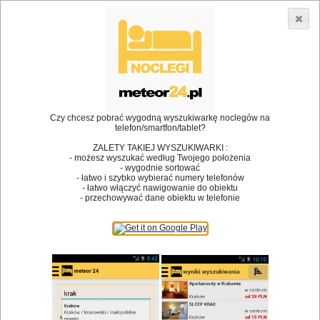
3866 lokali w Polsce! |
»
»
•
Restauracje
Masłów
Stypa
Dodaj lokal
Logowanie
Czy chcesz pobrać wygodną wyszukiwarkę noclegów na
telefon/smartfon/tablet?
Bóg stworzył jedzenie, a diabeł kucharzy.
ZALETY TAKIEJ WYSZUKIWARKI :
- możesz wyszukać według Twojego położenia
James Joyce
- wygodnie sortować
- łatwo i szybko wybierać numery telefonów
Szukam restauracji
- łatwo włączyć nawigowanie do obiektu
- przechowywać dane obiektu w telefonie
Restauracje
Nazwa restauracji
Restauracje na mapie