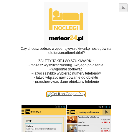
3866 lokali w Polsce! |
»
»
Restauracje
Spytkowice
Przyjęcie okolicznościowe
•
Dodaj lokal
Logowanie
Czy chcesz pobrać wygodną wyszukiwarkę noclegów na
telefon/smartfon/tablet?
ZALETY TAKIEJ WYSZUKIWARKI :
- możesz wyszukać według Twojego położenia
Bóg stworzył jedzenie, a diabeł kucharzy.
- wygodnie sortować
- łatwo i szybko wybierać numery telefonów
James Joyce
- łatwo włączyć nawigowanie do obiektu
- przechowywać dane obiektu w telefonie
Szukam restauracji
Restauracje
Nazwa restauracji
Restauracje na mapie