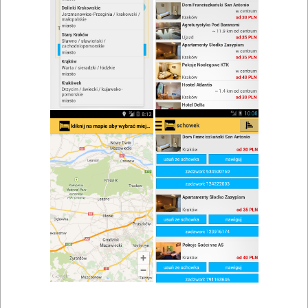
zwiń/rozwiń
Szukaj w wynikach
Przyjęcie okolicznościowe w Spytkowicach
Mapa
Lista
Znaleziono wyników: 1