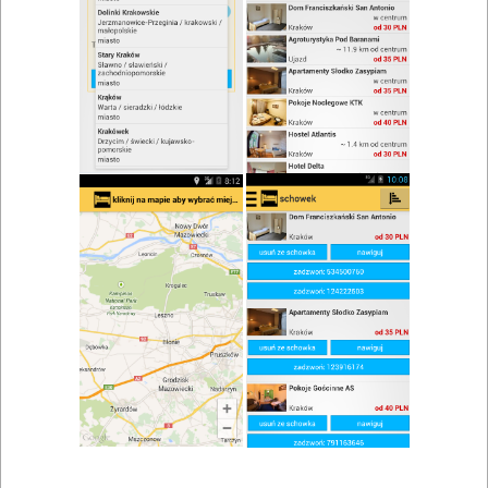
zwiń/rozwiń
Szukaj w wynikach
Obiad w Starym Polichnie
Mapa
Lista
Znaleziono wyników: 1