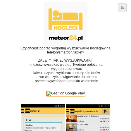
3866 lokali w Polsce! |
»
»
Restauracje
Stare Polichno
Obiad
•
Dodaj lokal
Logowanie
Czy chcesz pobrać wygodną wyszukiwarkę noclegów na
telefon/smartfon/tablet?
ZALETY TAKIEJ WYSZUKIWARKI :
- możesz wyszukać według Twojego położenia
Bóg stworzył jedzenie, a diabeł kucharzy.
- wygodnie sortować
- łatwo i szybko wybierać numery telefonów
James Joyce
- łatwo włączyć nawigowanie do obiektu
- przechowywać dane obiektu w telefonie
Szukam restauracji
Restauracje
Nazwa restauracji
Restauracje na mapie