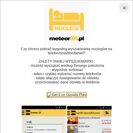
3866 lokali w Polsce! |
»
»
Restauracje
Stare Polichno
Przyjęcie dla dzieci
•
Dodaj lokal
Logowanie
Czy chcesz pobrać wygodną wyszukiwarkę noclegów na
telefon/smartfon/tablet?
ZALETY TAKIEJ WYSZUKIWARKI :
- możesz wyszukać według Twojego położenia
Bóg stworzył jedzenie, a diabeł kucharzy.
- wygodnie sortować
- łatwo i szybko wybierać numery telefonów
James Joyce
- łatwo włączyć nawigowanie do obiektu
- przechowywać dane obiektu w telefonie
Szukam restauracji
Restauracje
Nazwa restauracji
Restauracje na mapie