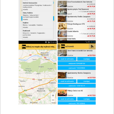
zwiń/rozwiń
Szukaj w wynikach
Przyjęcie dla dzieci w Starym Polichnie
Mapa
Lista
Znaleziono wyników: 1