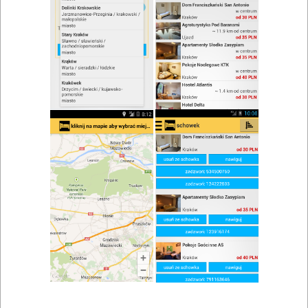
zwiń/rozwiń
Szukaj w wynikach
Kącik dla dzieci w Wadowicach
Mapa
Lista
Znaleziono wyników: 3