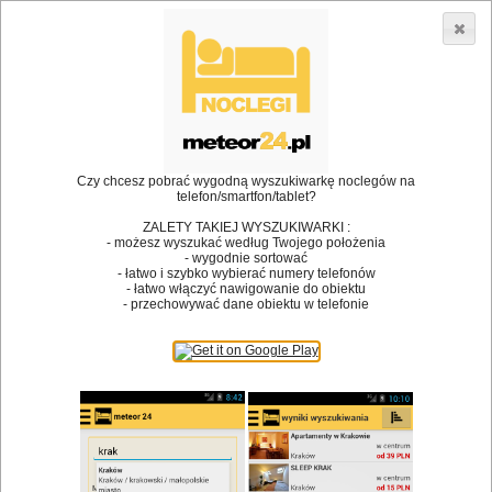
3866 lokali w Polsce! |
»
»
Restauracje
Wadowice
Kącik dla dzieci
•
Dodaj lokal
Logowanie
Czy chcesz pobrać wygodną wyszukiwarkę noclegów na
telefon/smartfon/tablet?
ZALETY TAKIEJ WYSZUKIWARKI :
- możesz wyszukać według Twojego położenia
Bóg stworzył jedzenie, a diabeł kucharzy.
- wygodnie sortować
- łatwo i szybko wybierać numery telefonów
James Joyce
- łatwo włączyć nawigowanie do obiektu
- przechowywać dane obiektu w telefonie
Szukam restauracji
Restauracje
Nazwa restauracji
Restauracje na mapie