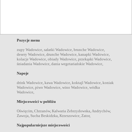
zamknięte Wadowice
,
konferencje Wadowice
,
przyjęcia
okolicznościowe Wadowice
,
wesela Wadowice
,
komunie
Wadowice
,
chrzciny Wadowice
,
stypy Wadowice
,
urodziny
Wadowice
,
spotkania we dwoje Wadowice
,
spotkania
rodzinne Wadowice
,
przyjęcia dla dzieci Wadowice
,
spotkania biznesowe Wadowice
,
ogniska Wadowice
,
grille
Wadowice
,
imprezy plenerowe Wadowice
,
Pozycje menu
zupy Wadowice
,
sałatki Wadowice
,
brunche Wadowice
,
desery Wadowice
,
drunche Wadowice
,
kanapki Wadowice
,
kolacje Wadowice
,
obiady Wadowice
,
przekąski Wadowice
,
śniadania Wadowice
,
dania wegetariańskie Wadowice
,
Napoje
drink Wadowice
,
kawa Wadowice
,
koktajl Wadowice
,
koniak
Wadowice
,
piwo Wadowice
,
wino Wadowice
,
wódka
Wadowice
,
Miejscowości w pobliżu
Oświęcim
,
Chrzanów
,
Kalwaria Zebrzydowska
,
Andrychów
,
Zawoja
,
Sucha Beskidzka
,
Krzeszowice
,
Zator
,
Najpopularniejsze miejscowości