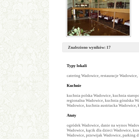
Znaleziono wyników: 17
Typy lokali
catering Wadowice
,
restauracje Wadowice
,
Kuchnie
kuchnia polska Wadowice
,
kuchnia starop
regionalna Wadowice
,
kuchnia góralska W
Wadowice
,
kuchnia austriacka Wadowice
,
Atuty
ogródek Wadowice
,
danie na wynos Wado
Wadowice
,
kącik dla dzieci Wadowice
,
krz
Wadowice
,
przewijak Wadowice
,
parking 