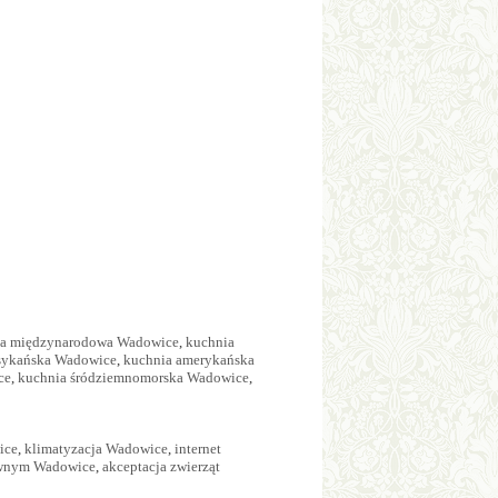
ia międzynarodowa Wadowice
,
kuchnia
sykańska Wadowice
,
kuchnia amerykańska
ce
,
kuchnia śródziemnomorska Wadowice
,
ice
,
klimatyzacja Wadowice
,
internet
awnym Wadowice
,
akceptacja zwierząt