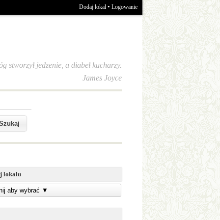
•
Dodaj lokal
Logowanie
óg stworzył jedzenie, a diabeł kucharzy.
James Joyce
j lokalu
knij aby wybrać
▼