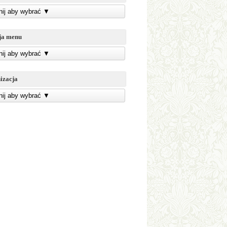
knij aby wybrać
▼
ja menu
knij aby wybrać
▼
izacja
knij aby wybrać
▼