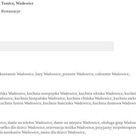
Tomice
,
Wadowice
Restauracje
kawiarnie Wadowice
,
bary Wadowice
,
pizzerie Wadowice
,
cukiernie Wadowice
,
olska Wadowice
,
kuchnia europejska Wadowice
,
kuchnia włoska Wadowice
,
kuchn
adowice
,
kuchnia hiszpańska Wadowice
,
kuchnia chińska Wadowice
,
kuchnia mek
kuchnia fusion Wadowice
,
kuchnia francuska Wadowice
,
kuchnia domowa Wadowi
wice
,
danie na telefon Wadowice
,
danie na miejscu Wadowice
,
obsługa grup Wadow
esełko dla dzieci Wadowice
,
rezerwacja stolika Wadowice
,
przyjazny niepełnospr
dla autokarów Wadowice
,
menu dla dzieci Wadowice
,