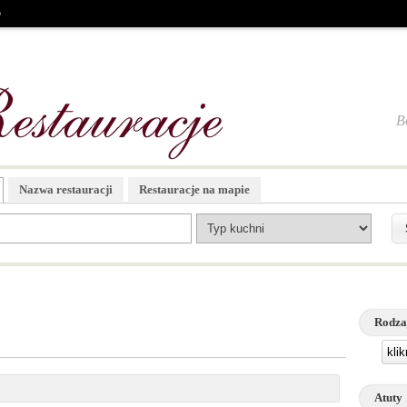
o
B
Nazwa restauracji
Restauracje na mapie
Rodza
kli
Atuty