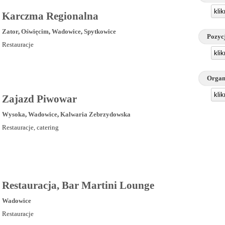
kli
Karczma Regionalna
Zator
,
Oświęcim
,
Wadowice
,
Spytkowice
Pozyc
Restauracje
kli
Organ
kli
Zajazd Piwowar
Wysoka
,
Wadowice
,
Kalwaria Zebrzydowska
Restauracje, catering
Restauracja, Bar Martini Lounge
Wadowice
Restauracje