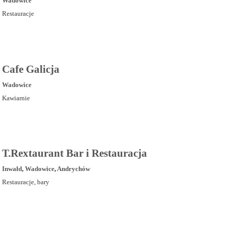
Wadowice
Restauracje
Cafe Galicja
Wadowice
Kawiarnie
T.Rextaurant Bar i Restauracja
Inwałd
,
Wadowice
,
Andrychów
Restauracje, bary