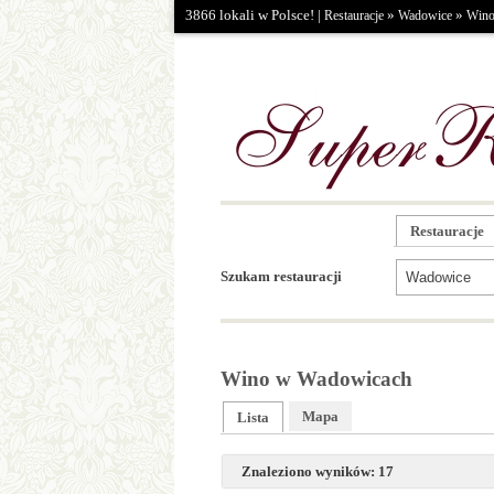
3866 lokali w Polsce! |
»
»
Restauracje
Wadowice
Win
Restauracje
Szukam restauracji
Wino w Wadowicach
Mapa
Lista
Znaleziono wyników: 17