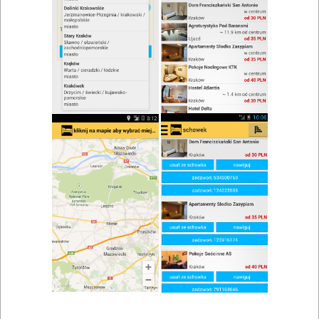
zwiń/rozwiń
Szukaj w wynikach
Danie wegetariańskie we Włoszczowie
Mapa
Lista
Znaleziono wyników: 1
Restauracja Villa Aromat
Włoszczowa
,
Czarnca
,
Chęciny
,
Radków
Restauracje, catering