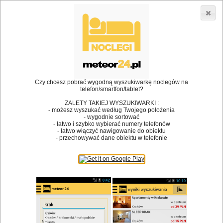
3866 lokali w Polsce! |
»
»
Restauracje
Włoszczowa
Danie wegetariańskie
•
Dodaj lokal
Logowanie
Czy chcesz pobrać wygodną wyszukiwarkę noclegów na
telefon/smartfon/tablet?
ZALETY TAKIEJ WYSZUKIWARKI :
- możesz wyszukać według Twojego położenia
Bóg stworzył jedzenie, a diabeł kucharzy.
- wygodnie sortować
- łatwo i szybko wybierać numery telefonów
James Joyce
- łatwo włączyć nawigowanie do obiektu
- przechowywać dane obiektu w telefonie
Szukam restauracji
Restauracje
Nazwa restauracji
Restauracje na mapie