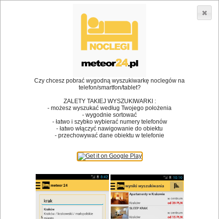
3866 lokali w Polsce! |
»
»
Restauracje
Włoszczowa
Spotkanie rodzinne
•
Dodaj lokal
Logowanie
Czy chcesz pobrać wygodną wyszukiwarkę noclegów na
telefon/smartfon/tablet?
ZALETY TAKIEJ WYSZUKIWARKI :
- możesz wyszukać według Twojego położenia
Bóg stworzył jedzenie, a diabeł kucharzy.
- wygodnie sortować
- łatwo i szybko wybierać numery telefonów
James Joyce
- łatwo włączyć nawigowanie do obiektu
- przechowywać dane obiektu w telefonie
Szukam restauracji
Restauracje
Nazwa restauracji
Restauracje na mapie