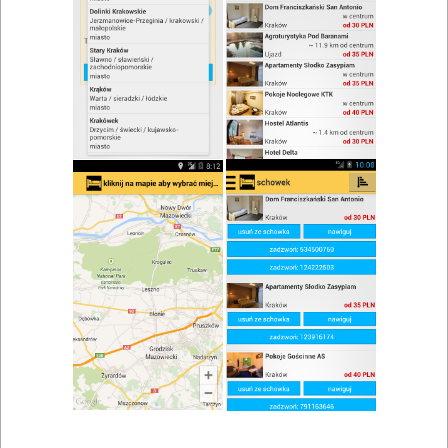
zwiń/rozwiń
Szukaj w wynikach
Spotkanie rodzinne we Włoszczowie
Mapa
Lista
Znaleziono wyników: 1
Restauracja Villa Aromat
Włoszczowa
,
Czarnca
,
Chęciny
,
Radków
Restauracje, catering