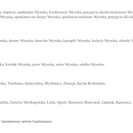
a
,
imprezy zamknięte Wysoka
,
konferencje Wysoka
,
przyjęcia okolicznościowe W
 Wysoka
,
spotkania we dwoje Wysoka
,
spotkania rodzinne Wysoka
,
przyjęcia dla 
soka
,
desery Wysoka
,
drunche Wysoka
,
kanapki Wysoka
,
kolacje Wysoka
,
obiady 
oka
,
koniak Wysoka
,
piwo Wysoka
,
wino Wysoka
,
wódka Wysoka
,
wska
,
Trzebinia
,
Andrychów
,
Myślenice
,
Zawoja
,
Sucha Beskidzka
,
ublin
,
Gorzów Wielkopolski
,
Łódź
,
Opole
,
Rzeszów
,
Białystok
,
Gdańsk
,
Katowice
,
 internetowy serwis Gastronauci.