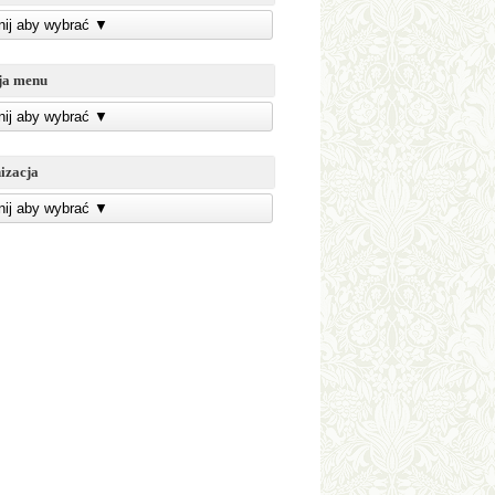
knij aby wybrać
▼
ja menu
knij aby wybrać
▼
izacja
knij aby wybrać
▼