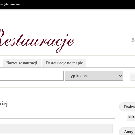
egetariańskie
B
Nazwa restauracji
Restauracje na mapie
iej
Rodza
kli
Atuty