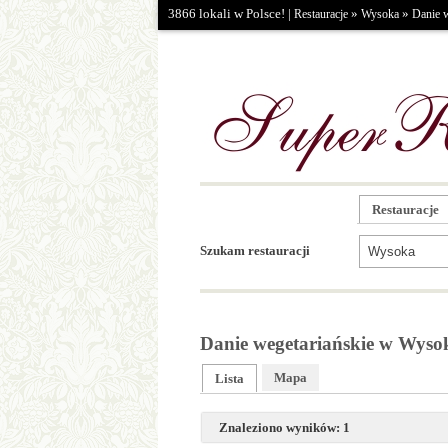
3866 lokali w Polsce! |
»
»
Restauracje
Wysoka
Danie w
Restauracje
Szukam restauracji
Danie wegetariańskie w Wysok
Mapa
Lista
Znaleziono wyników: 1