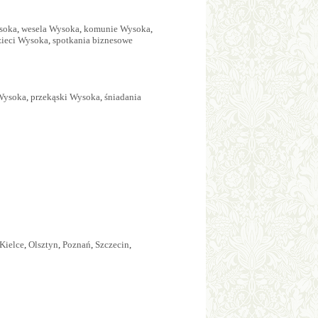
ysoka
,
wesela Wysoka
,
komunie Wysoka
,
dzieci Wysoka
,
spotkania biznesowe
Wysoka
,
przekąski Wysoka
,
śniadania
Kielce
,
Olsztyn
,
Poznań
,
Szczecin
,