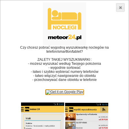
3866 lokali w Polsce! |
»
»
•
Restauracje
Zabrze
Sałatka
Dodaj lokal
Logowanie
Czy chcesz pobrać wygodną wyszukiwarkę noclegów na
telefon/smartfon/tablet?
Bóg stworzył jedzenie, a diabeł kucharzy.
ZALETY TAKIEJ WYSZUKIWARKI :
- możesz wyszukać według Twojego położenia
James Joyce
- wygodnie sortować
- łatwo i szybko wybierać numery telefonów
Szukam restauracji
- łatwo włączyć nawigowanie do obiektu
- przechowywać dane obiektu w telefonie
Restauracje
Nazwa restauracji
Restauracje na mapie