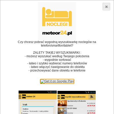
3866 lokali w Polsce! |
»
»
Restauracje
Bytom
Kuchnia staropolska
•
Dodaj lokal
Logowanie
Czy chcesz pobrać wygodną wyszukiwarkę noclegów na
telefon/smartfon/tablet?
ZALETY TAKIEJ WYSZUKIWARKI :
- możesz wyszukać według Twojego położenia
Bóg stworzył jedzenie, a diabeł kucharzy.
- wygodnie sortować
- łatwo i szybko wybierać numery telefonów
James Joyce
- łatwo włączyć nawigowanie do obiektu
- przechowywać dane obiektu w telefonie
Szukam restauracji
Restauracje
Nazwa restauracji
Restauracje na mapie