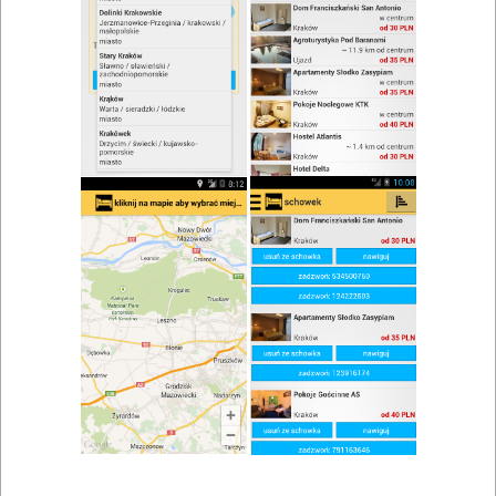
zwiń/rozwiń
Szukaj w wynikach
Kuchnia staropolska w Bytomiu
Mapa
Lista
Znaleziono wyników: 1