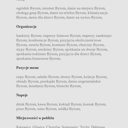
ogródek Bytom
,
internet Bytom
,
danie na miejscu Bytom
,
obsługa grup Bytom
,
danie na telefon Bytom
,
klimatyzacja
Bytom
,
menu dla dzieci Bytom
,
danie na wynos Bytom
,
Organizacja
bankiety Bytom
,
imprezy firmowe Bytom
,
imprezy zamknięte
Bytom
,
konferencje Bytom
,
przyjęcia okolicznościowe
Bytom
,
wesela Bytom
,
komunie Bytom
,
chrzciny Bytom
,
stypy Bytom
,
urodziny Bytom
,
spotkania we dwoje Bytom
,
spotkania rodzinne Bytom
,
przyjęcia dla dzieci Bytom
,
spotkania biznesowe Bytom
,
Pozycje menu
zupy Bytom
,
sałatki Bytom
,
desery Bytom
,
kolacje Bytom
,
obiady Bytom
,
przekąski Bytom
,
dania wegetariańskie
Bytom
,
śniadania Bytom
,
brunche Bytom
,
Napoje
drink Bytom
,
kawa Bytom
,
koktajl Bytom
,
koniak Bytom
,
piwo Bytom
,
wino Bytom
,
wódka Bytom
,
Miejscowości w pobliżu
Katowice
,
Gliwice
,
Chorzów
,
Sosnowiec
,
Tychy
,
Dąbrowa