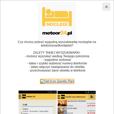
3866 lokali w Polsce! |
»
»
Restauracje
Bytom
Kuchnia polska
•
Dodaj lokal
Logowanie
Czy chcesz pobrać wygodną wyszukiwarkę noclegów na
telefon/smartfon/tablet?
ZALETY TAKIEJ WYSZUKIWARKI :
- możesz wyszukać według Twojego położenia
Bóg stworzył jedzenie, a diabeł kucharzy.
- wygodnie sortować
- łatwo i szybko wybierać numery telefonów
James Joyce
- łatwo włączyć nawigowanie do obiektu
- przechowywać dane obiektu w telefonie
Szukam restauracji
Restauracje
Nazwa restauracji
Restauracje na mapie