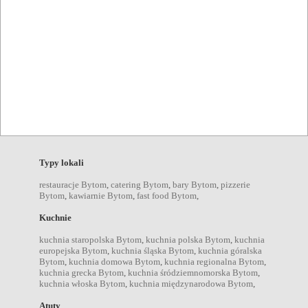
Restauracja Świetlik
Bytom
Znaleziono wyników: 6
Typy lokali
restauracje Bytom
,
catering Bytom
,
bary Bytom
,
pizzerie
Bytom
,
kawiarnie Bytom
,
fast food Bytom
,
Kuchnie
kuchnia staropolska Bytom
,
kuchnia polska Bytom
,
kuchnia
europejska Bytom
,
kuchnia śląska Bytom
,
kuchnia góralska
Bytom
,
kuchnia domowa Bytom
,
kuchnia regionalna Bytom
,
kuchnia grecka Bytom
,
kuchnia śródziemnomorska Bytom
,
kuchnia włoska Bytom
,
kuchnia międzynarodowa Bytom
,
Atuty