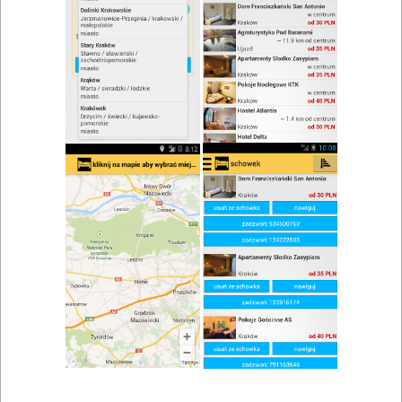
zwiń/rozwiń
Szukaj w wynikach
Kuchnia polska w Bytomiu
Mapa
Lista
Znaleziono wyników: 6