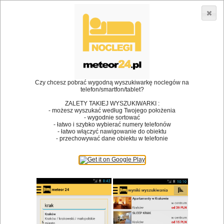
3866 lokali w Polsce! |
»
»
Restauracje
Mników
Danie na wynos
•
Dodaj lokal
Logowanie
Czy chcesz pobrać wygodną wyszukiwarkę noclegów na
telefon/smartfon/tablet?
ZALETY TAKIEJ WYSZUKIWARKI :
- możesz wyszukać według Twojego położenia
Bóg stworzył jedzenie, a diabeł kucharzy.
- wygodnie sortować
- łatwo i szybko wybierać numery telefonów
James Joyce
- łatwo włączyć nawigowanie do obiektu
- przechowywać dane obiektu w telefonie
Szukam restauracji
Restauracje
Nazwa restauracji
Restauracje na mapie