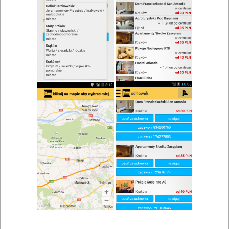
zwiń/rozwiń
Szukaj w wynikach
Danie na wynos w Mnikowie
Mapa
Lista
Znaleziono wyników: 1