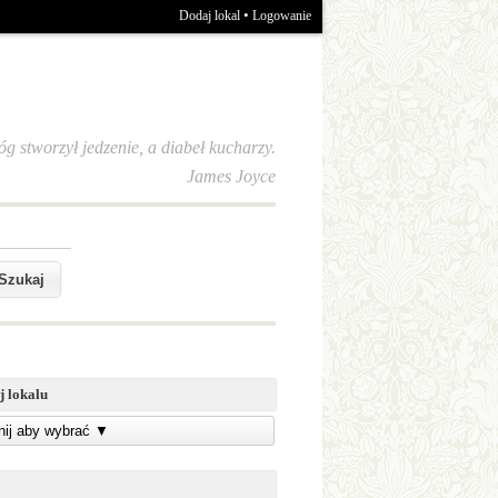
•
Dodaj lokal
Logowanie
óg stworzył jedzenie, a diabeł kucharzy.
James Joyce
j lokalu
knij aby wybrać
▼