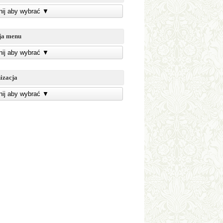
knij aby wybrać
▼
ja menu
knij aby wybrać
▼
izacja
knij aby wybrać
▼