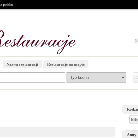
a polska
B
Nazwa restauracji
Restauracje na mapie
Rodza
kli
Atuty