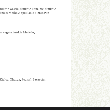
Mników
,
wesela Mników
,
komunie Mników
,
a dzieci Mników
,
spotkania biznesowe
ia wegetariańskie Mników
,
Kielce
,
Olsztyn
,
Poznań
,
Szczecin
,