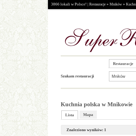
3866 lokali w Polsce! |
»
»
Restauracje
Mników
Kuchni
Restauracje
Szukam restauracji
Kuchnia polska w Mnikowie
Mapa
Lista
Znaleziono wyników: 1