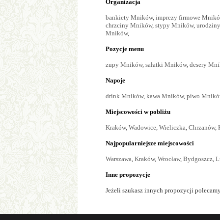
Organizacja
bankiety Mników
,
imprezy firmowe Mnik
chrzciny Mników
,
stypy Mników
,
urodzin
Mników
,
Pozycje menu
zupy Mników
,
sałatki Mników
,
desery Mn
Napoje
drink Mników
,
kawa Mników
,
piwo Mnik
Miejscowości w pobliżu
Kraków
,
Wadowice
,
Wieliczka
,
Chrzanów
,
Najpopularniejsze miejscowości
Warszawa
,
Kraków
,
Wrocław
,
Bydgoszcz
,
L
Inne propozycje
Jeżeli szukasz innych propozycji polecamy