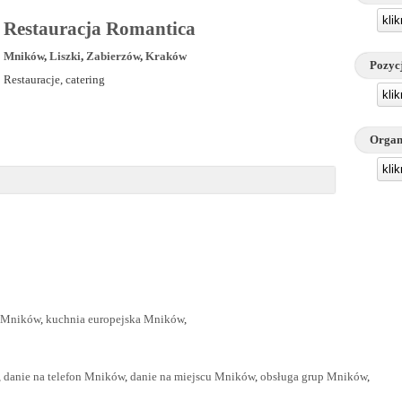
kli
Restauracja Romantica
Mników
,
Liszki
,
Zabierzów
,
Kraków
Pozyc
Restauracje, catering
kli
Organ
kli
 Mników
,
kuchnia europejska Mników
,
,
danie na telefon Mników
,
danie na miejscu Mników
,
obsługa grup Mników
,