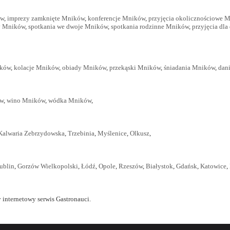
ów
,
imprezy zamknięte Mników
,
konferencje Mników
,
przyjęcia okolicznościowe 
y Mników
,
spotkania we dwoje Mników
,
spotkania rodzinne Mników
,
przyjęcia dl
ików
,
kolacje Mników
,
obiady Mników
,
przekąski Mników
,
śniadania Mników
,
dan
ów
,
wino Mników
,
wódka Mników
,
Kalwaria Zebrzydowska
,
Trzebinia
,
Myślenice
,
Olkusz
,
ublin
,
Gorzów Wielkopolski
,
Łódź
,
Opole
,
Rzeszów
,
Białystok
,
Gdańsk
,
Katowice
,
 internetowy serwis Gastronauci.