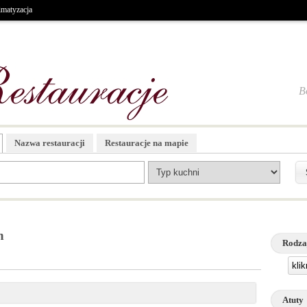
imatyzacja
B
Nazwa restauracji
Restauracje na mapie
h
Rodza
kli
Atuty