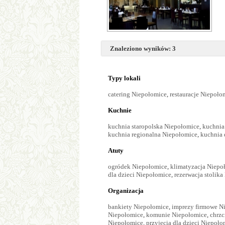
Znaleziono wyników: 3
Typy lokali
catering Niepołomice
,
restauracje Niepoło
Kuchnie
kuchnia staropolska Niepołomice
,
kuchnia
kuchnia regionalna Niepołomice
,
kuchnia
Atuty
ogródek Niepołomice
,
klimatyzacja Niepo
dla dzieci Niepołomice
,
rezerwacja stolik
Organizacja
bankiety Niepołomice
,
imprezy firmowe N
Niepołomice
,
komunie Niepołomice
,
chrzc
Niepołomice
,
przyjęcia dla dzieci Niepoło