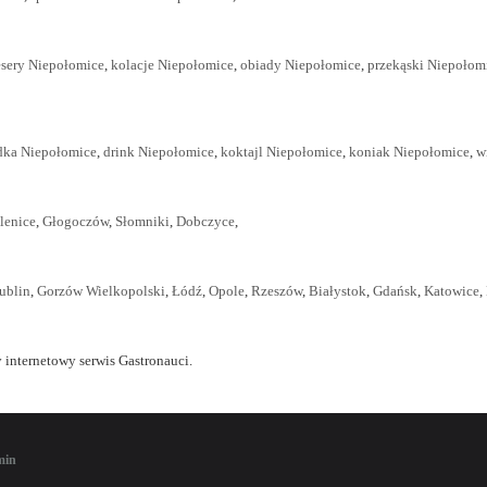
sery Niepołomice
,
kolacje Niepołomice
,
obiady Niepołomice
,
przekąski Niepołom
ka Niepołomice
,
drink Niepołomice
,
koktajl Niepołomice
,
koniak Niepołomice
,
w
lenice
,
Głogoczów
,
Słomniki
,
Dobczyce
,
ublin
,
Gorzów Wielkopolski
,
Łódź
,
Opole
,
Rzeszów
,
Białystok
,
Gdańsk
,
Katowice
,
 internetowy serwis Gastronauci.
min