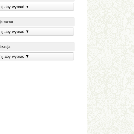
knij aby wybrać
▼
ja menu
knij aby wybrać
▼
izacja
knij aby wybrać
▼