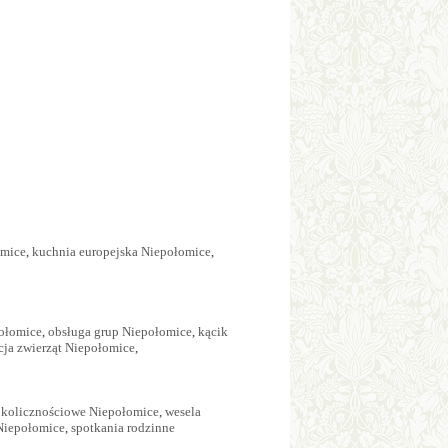
omice
,
kuchnia europejska Niepołomice
,
połomice
,
obsługa grup Niepołomice
,
kącik
cja zwierząt Niepołomice
,
okolicznościowe Niepołomice
,
wesela
Niepołomice
,
spotkania rodzinne