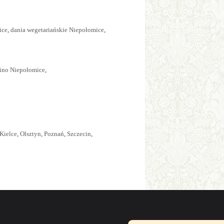
ice
,
dania wegetariańskie Niepołomice
,
ino Niepołomice
,
Kielce
,
Olsztyn
,
Poznań
,
Szczecin
,