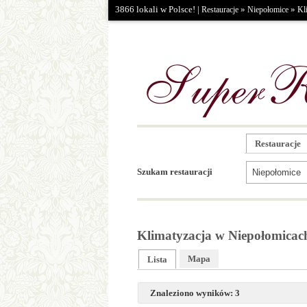
3866 lokali w Polsce! |
»
»
Restauracje
Niepołomice
Kl
Restauracje
Szukam restauracji
Klimatyzacja w Niepołomicac
Mapa
Lista
Znaleziono wyników: 3