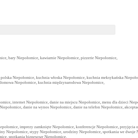
mice
,
bary Niepołomice
,
kawiarnie Niepołomice
,
pizzerie Niepołomice
,
 polska Niepołomice
,
kuchnia włoska Niepołomice
,
kuchnia meksykańska Niepoł
 domowa Niepołomice
,
kuchnia międzynarodowa Niepołomice
,
łomice
,
internet Niepołomice
,
danie na miejscu Niepołomice
,
menu dla dzieci Nie
a Niepołomice
,
danie na wynos Niepołomice
,
danie na telefon Niepołomice
,
akcepta
iepołomice
,
imprezy zamknięte Niepołomice
,
konferencje Niepołomice
,
przyjęcia 
iny Niepołomice
,
stypy Niepołomice
,
urodziny Niepołomice
,
spotkania we dwoje 
mice
,
spotkania biznesowe Niepołomice
,