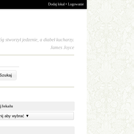
•
Dodaj lokal
Logowanie
óg stworzył jedzenie, a diabeł kucharzy.
James Joyce
j lokalu
knij aby wybrać
▼