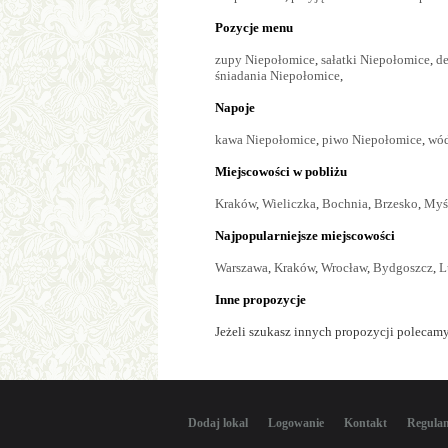
Pozycje menu
zupy Niepołomice
,
sałatki Niepołomice
,
de
śniadania Niepołomice
,
Napoje
kawa Niepołomice
,
piwo Niepołomice
,
wód
Miejscowości w pobliżu
Kraków
,
Wieliczka
,
Bochnia
,
Brzesko
,
Myś
Najpopularniejsze miejscowości
Warszawa
,
Kraków
,
Wrocław
,
Bydgoszcz
,
L
Inne propozycje
Jeżeli szukasz innych propozycji polecamy
Dodaj lokal
Logowanie
Kontakt
Regula