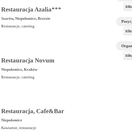
kli
Restauracja Azalia***
Szarów
,
Niepołomice
,
Brzezie
Pozyc
Restauracje, catering
kli
Organ
kli
Restauracja Novum
Niepołomice
,
Kraków
Restauracje, catering
Restauracja, Cafe&Bar
Niepołomice
Kawiarnie, restauracje