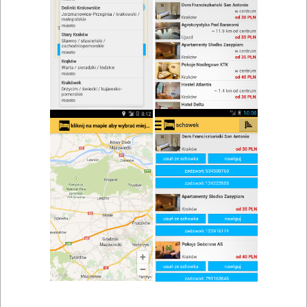
zwiń/rozwiń
Szukaj w wynikach
Spotkanie rodzinne w Niepołomicach
Mapa
Lista
Znaleziono wyników: 6