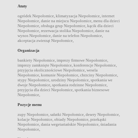
Atuty
ogródek Niepołomice
,
klimatyzacja Niepołomice
,
internet
Niepołomice
,
danie na miejscu Niepołomice
,
menu dla dzieci
Niepołomice
,
obsługa grup Niepołomice
,
kącik dla dzieci
Niepołomice
,
rezerwacja stolika Niepołomice
,
danie na
wynos Niepołomice
,
danie na telefon Niepołomice
,
akceptacja zwierząt Niepołomice
,
Organizacja
bankiety Niepołomice
,
imprezy firmowe Niepołomice
,
imprezy zamknięte Niepołomice
,
konferencje Niepołomice
,
przyjęcia okolicznościowe Niepołomice
,
wesela
Niepołomice
,
komunie Niepołomice
,
chrzciny Niepołomice
,
stypy Niepołomice
,
urodziny Niepołomice
,
spotkania we
dwoje Niepołomice
,
spotkania rodzinne Niepołomice
,
przyjęcia dla dzieci Niepołomice
,
spotkania biznesowe
Niepołomice
,
Pozycje menu
zupy Niepołomice
,
sałatki Niepołomice
,
desery Niepołomice
,
kolacje Niepołomice
,
obiady Niepołomice
,
przekąski
Niepołomice
,
dania wegetariańskie Niepołomice
,
śniadania
Niepołomice
,