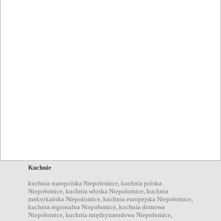
Restauracja Czyżów
Czyżów
,
Niepołomice
,
Wieliczka
,
Kraków
Restauracje
Znaleziono wyników: 6
Typy lokali
catering Niepołomice
,
restauracje Niepołomice
,
bary
Niepołomice
,
kawiarnie Niepołomice
,
pizzerie Niepołomice
,
Kuchnie
kuchnia staropolska Niepołomice
,
kuchnia polska
Niepołomice
,
kuchnia włoska Niepołomice
,
kuchnia
meksykańska Niepołomice
,
kuchnia europejska Niepołomice
,
kuchnia regionalna Niepołomice
,
kuchnia domowa
Niepołomice
,
kuchnia międzynarodowa Niepołomice
,