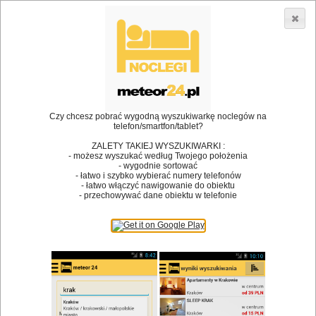
3866 lokali w Polsce! |
»
»
Restauracje
Niepołomice
Spotkanie rodzinne
•
Dodaj lokal
Logowanie
Czy chcesz pobrać wygodną wyszukiwarkę noclegów na
telefon/smartfon/tablet?
ZALETY TAKIEJ WYSZUKIWARKI :
- możesz wyszukać według Twojego położenia
Bóg stworzył jedzenie, a diabeł kucharzy.
- wygodnie sortować
- łatwo i szybko wybierać numery telefonów
James Joyce
- łatwo włączyć nawigowanie do obiektu
- przechowywać dane obiektu w telefonie
Szukam restauracji
Restauracje
Nazwa restauracji
Restauracje na mapie