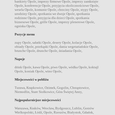
bankiety Opole
,
imprezy firmowe Opole
,
imprezy zamknięte
Opole
,
konferencje Opole
,
przyjęcia okolicznościowe Opole
,
wesela Opole
,
komunie Opole
,
chrzciny Opole
,
stypy Opole
,
urodziny Opole
,
spotkania we dwoje Opole
,
spotkania
rodzinne Opole
,
przyjęcia dla dzieci Opole
,
spotkania
biznesowe Opole
,
grille Opole
,
imprezy plenerowe Opole
,
ogniska Opole
,
Pozycje menu
zupy Opole
,
sałatki Opole
,
desery Opole
,
kolacje Opole
,
obiady Opole
,
przekąski Opole
,
dania wegetariańskie Opole
,
brunche Opole
,
drunche Opole
,
śniadania Opole
,
Napoje
drink Opole
,
kawa Opole
,
piwo Opole
,
wódka Opole
,
koktajl
Opole
,
koniak Opole
,
wino Opole
,
Miejscowości w pobliżu
Turawa
,
Krapkowice
,
Ozimek
,
Gogolin
,
Chrząstowice
,
Niemodlin
,
Stare Siołkowice
,
Góra Świętej Anny
,
Najpopularniejsze miejscowości
Warszawa
,
Kraków
,
Wrocław
,
Bydgoszcz
,
Lublin
,
Gorzów
Wielkopolski
,
Łódź
,
Opole
,
Rzeszów
,
Białystok
,
Gdańsk
,