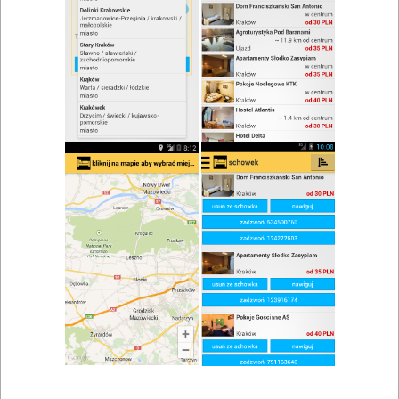
zwiń/rozwiń
Szukaj w wynikach
Impreza firmowa w Opolu
Mapa
Lista
Znaleziono wyników: 21