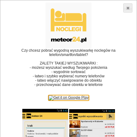
3866 lokali w Polsce! |
»
»
Restauracje
Opole
Impreza firmowa
•
Dodaj lokal
Logowanie
Czy chcesz pobrać wygodną wyszukiwarkę noclegów na
telefon/smartfon/tablet?
ZALETY TAKIEJ WYSZUKIWARKI :
- możesz wyszukać według Twojego położenia
Bóg stworzył jedzenie, a diabeł kucharzy.
- wygodnie sortować
- łatwo i szybko wybierać numery telefonów
James Joyce
- łatwo włączyć nawigowanie do obiektu
- przechowywać dane obiektu w telefonie
Szukam restauracji
Restauracje
Nazwa restauracji
Restauracje na mapie