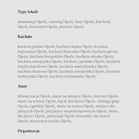
Typy lokali
restauracje Opole
,
catering Opole
,
bary Opole
,
fast food
Opole
,
kawiarnie Opole
,
pizzerie Opole
,
Kuchnie
kuchnia polska Opole
,
kuchnia śląska Opole
,
kuchnia
regionalna Opole
,
kuchnia francuska Opole
,
kuchnia grecka
Opole
,
kuchnia hiszpańska Opole
,
kuchnia włoska Opole
,
kuchnia europejska Opole
,
kuchnia japońska Opole
,
kuchnia
międzynarodowa Opole
,
kuchnia amerykańska Opole
,
kuchnia domowa Opole
,
kuchnia staropolska Opole
,
kuchnia
malezyjska Opole
,
kuchnia wietnamska Opole
,
Atuty
klimatyzacja Opole
,
danie na miejscu Opole
,
internet Opole
,
danie na telefon Opole
,
kącik dla dzieci Opole
,
obsługa grup
Opole
,
ogródek Opole
,
danie na wynos Opole
,
miejsce dla
palących Opole
,
przyjazny niepełnosprawnym Opole
,
menu
dla dzieci Opole
,
przewijak Opole
,
krzesełko dla dzieci
Opole
,
rezerwacja stolika Opole
,
Organizacja