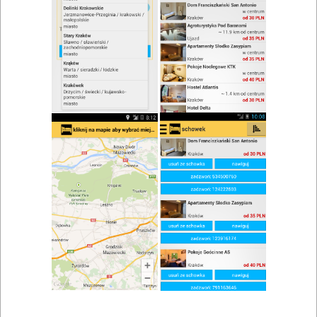
zwiń/rozwiń
Szukaj w wynikach
Kuchnia grecka w Opolu
Mapa
Lista
Znaleziono wyników: 1