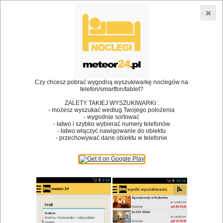
3866 lokali w Polsce! |
»
»
Restauracje
Opole
Kuchnia grecka
•
Dodaj lokal
Logowanie
Czy chcesz pobrać wygodną wyszukiwarkę noclegów na
telefon/smartfon/tablet?
ZALETY TAKIEJ WYSZUKIWARKI :
- możesz wyszukać według Twojego położenia
Bóg stworzył jedzenie, a diabeł kucharzy.
- wygodnie sortować
- łatwo i szybko wybierać numery telefonów
James Joyce
- łatwo włączyć nawigowanie do obiektu
- przechowywać dane obiektu w telefonie
Szukam restauracji
Restauracje
Nazwa restauracji
Restauracje na mapie