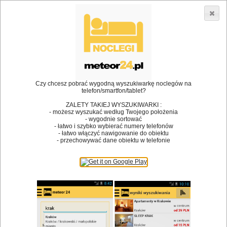
3866 lokali w Polsce! |
»
»
Restauracje
Skoczów
Kącik dla dzieci
•
Dodaj lokal
Logowanie
Czy chcesz pobrać wygodną wyszukiwarkę noclegów na
telefon/smartfon/tablet?
ZALETY TAKIEJ WYSZUKIWARKI :
- możesz wyszukać według Twojego położenia
Bóg stworzył jedzenie, a diabeł kucharzy.
- wygodnie sortować
- łatwo i szybko wybierać numery telefonów
James Joyce
- łatwo włączyć nawigowanie do obiektu
- przechowywać dane obiektu w telefonie
Szukam restauracji
Restauracje
Nazwa restauracji
Restauracje na mapie