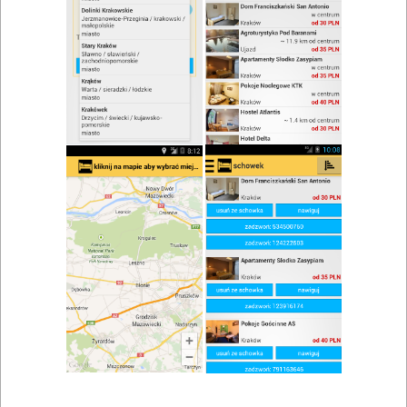
zwiń/rozwiń
Szukaj w wynikach
Kącik dla dzieci w Skoczowie
Mapa
Lista
Znaleziono wyników: 1