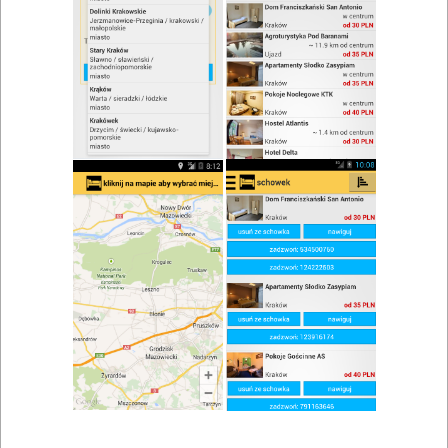
zwiń/rozwiń
Szukaj w wynikach
Stypa w Skoczowie
Mapa
Lista
Znaleziono wyników: 5