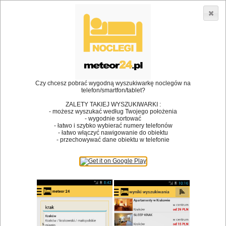
3866 lokali w Polsce! |
»
»
•
Restauracje
Skoczów
Stypa
Dodaj lokal
Logowanie
Czy chcesz pobrać wygodną wyszukiwarkę noclegów na
telefon/smartfon/tablet?
Bóg stworzył jedzenie, a diabeł kucharzy.
ZALETY TAKIEJ WYSZUKIWARKI :
- możesz wyszukać według Twojego położenia
James Joyce
- wygodnie sortować
- łatwo i szybko wybierać numery telefonów
Szukam restauracji
- łatwo włączyć nawigowanie do obiektu
- przechowywać dane obiektu w telefonie
Restauracje
Nazwa restauracji
Restauracje na mapie