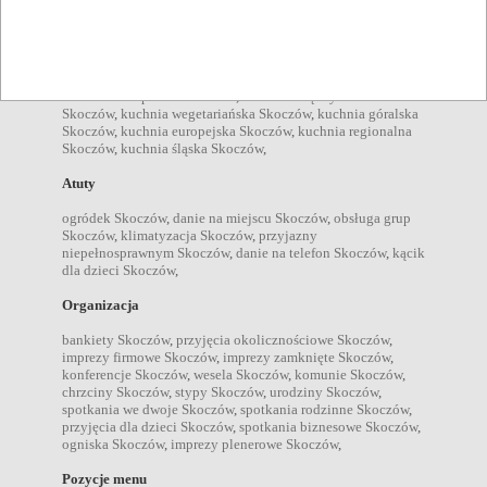
restauracje Skoczów
,
catering Skoczów
,
kawiarnie Skoczów
,
Kuchnie
kuchnia orientalna Skoczów
,
kuchnia polska Skoczów
,
kuchnia staropolska Skoczów
,
kuchnia międzynarodowa
Skoczów
,
kuchnia wegetariańska Skoczów
,
kuchnia góralska
Skoczów
,
kuchnia europejska Skoczów
,
kuchnia regionalna
Skoczów
,
kuchnia śląska Skoczów
,
Atuty
ogródek Skoczów
,
danie na miejscu Skoczów
,
obsługa grup
Skoczów
,
klimatyzacja Skoczów
,
przyjazny
niepełnosprawnym Skoczów
,
danie na telefon Skoczów
,
kącik
dla dzieci Skoczów
,
Organizacja
bankiety Skoczów
,
przyjęcia okolicznościowe Skoczów
,
imprezy firmowe Skoczów
,
imprezy zamknięte Skoczów
,
konferencje Skoczów
,
wesela Skoczów
,
komunie Skoczów
,
chrzciny Skoczów
,
stypy Skoczów
,
urodziny Skoczów
,
spotkania we dwoje Skoczów
,
spotkania rodzinne Skoczów
,
przyjęcia dla dzieci Skoczów
,
spotkania biznesowe Skoczów
,
ogniska Skoczów
,
imprezy plenerowe Skoczów
,
Pozycje menu