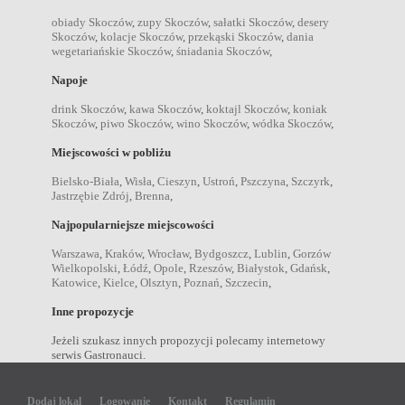
obiady Skoczów
,
zupy Skoczów
,
sałatki Skoczów
,
desery
Skoczów
,
kolacje Skoczów
,
przekąski Skoczów
,
dania
wegetariańskie Skoczów
,
śniadania Skoczów
,
Napoje
drink Skoczów
,
kawa Skoczów
,
koktajl Skoczów
,
koniak
Skoczów
,
piwo Skoczów
,
wino Skoczów
,
wódka Skoczów
,
Miejscowości w pobliżu
Bielsko-Biała
,
Wisła
,
Cieszyn
,
Ustroń
,
Pszczyna
,
Szczyrk
,
Jastrzębie Zdrój
,
Brenna
,
Najpopularniejsze miejscowości
Warszawa
,
Kraków
,
Wrocław
,
Bydgoszcz
,
Lublin
,
Gorzów
Wielkopolski
,
Łódź
,
Opole
,
Rzeszów
,
Białystok
,
Gdańsk
,
Katowice
,
Kielce
,
Olsztyn
,
Poznań
,
Szczecin
,
Inne propozycje
Jeżeli szukasz innych propozycji polecamy internetowy
serwis Gastronauci.
Dodaj lokal
Logowanie
Kontakt
Regulamin