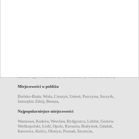
konferencje Skoczów
,
wesela Skoczów
,
komunie Skoczów
,
chrzciny Skoczów
,
stypy Skoczów
,
urodziny Skoczów
,
spotkania we dwoje Skoczów
,
spotkania rodzinne Skoczów
,
przyjęcia dla dzieci Skoczów
,
spotkania biznesowe Skoczów
,
ogniska Skoczów
,
imprezy plenerowe Skoczów
,
Pozycje menu
obiady Skoczów
,
zupy Skoczów
,
sałatki Skoczów
,
desery
Skoczów
,
kolacje Skoczów
,
przekąski Skoczów
,
dania
wegetariańskie Skoczów
,
śniadania Skoczów
,
Napoje
drink Skoczów
,
kawa Skoczów
,
koktajl Skoczów
,
koniak
Skoczów
,
piwo Skoczów
,
wino Skoczów
,
wódka Skoczów
,
Miejscowości w pobliżu
Bielsko-Biała
,
Wisła
,
Cieszyn
,
Ustroń
,
Pszczyna
,
Szczyrk
,
Jastrzębie Zdrój
,
Brenna
,
Najpopularniejsze miejscowości
Warszawa
,
Kraków
,
Wrocław
,
Bydgoszcz
,
Lublin
,
Gorzów
Wielkopolski
,
Łódź
,
Opole
,
Rzeszów
,
Białystok
,
Gdańsk
,
Katowice
,
Kielce
,
Olsztyn
,
Poznań
,
Szczecin
,