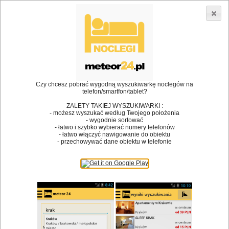
3866 lokali w Polsce! |
»
»
Restauracje
Skoczów
Kuchnia staropolska
•
Dodaj lokal
Logowanie
Czy chcesz pobrać wygodną wyszukiwarkę noclegów na
telefon/smartfon/tablet?
ZALETY TAKIEJ WYSZUKIWARKI :
- możesz wyszukać według Twojego położenia
Bóg stworzył jedzenie, a diabeł kucharzy.
- wygodnie sortować
- łatwo i szybko wybierać numery telefonów
James Joyce
- łatwo włączyć nawigowanie do obiektu
- przechowywać dane obiektu w telefonie
Szukam restauracji
Restauracje
Nazwa restauracji
Restauracje na mapie