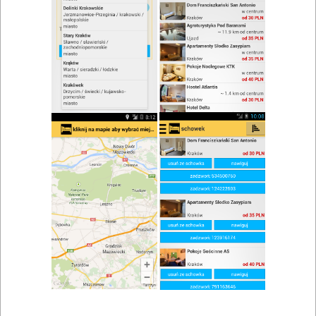
zwiń/rozwiń
Szukaj w wynikach
Kuchnia staropolska w Skoczowie
Mapa
Lista
Znaleziono wyników: 2