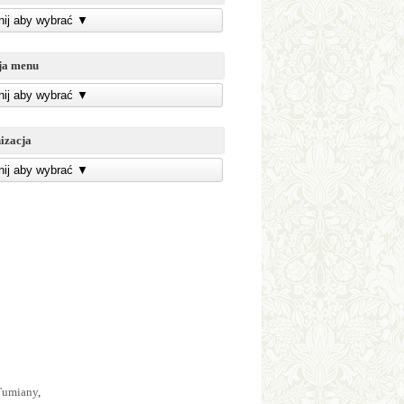
knij aby wybrać
▼
ja menu
knij aby wybrać
▼
izacja
knij aby wybrać
▼
 Tumiany
,