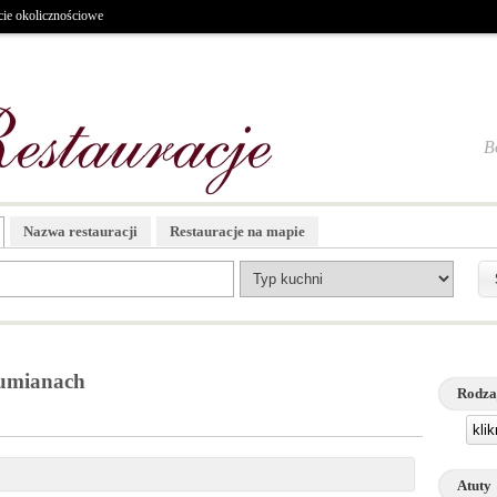
cie okolicznościowe
B
Nazwa restauracji
Restauracje na mapie
Tumianach
Rodza
kli
Atuty