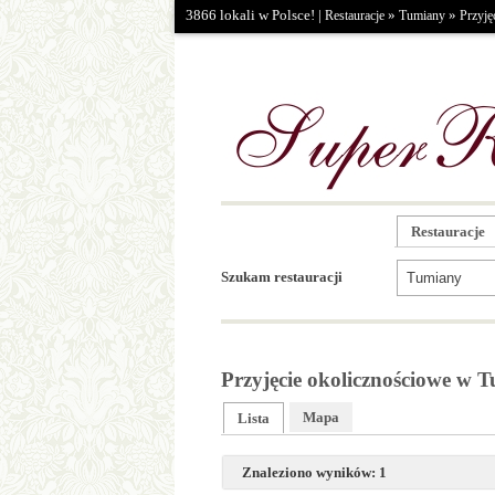
3866 lokali w Polsce! |
»
»
Restauracje
Tumiany
Przyję
Restauracje
Szukam restauracji
Przyjęcie okolicznościowe w 
Mapa
Lista
Znaleziono wyników: 1