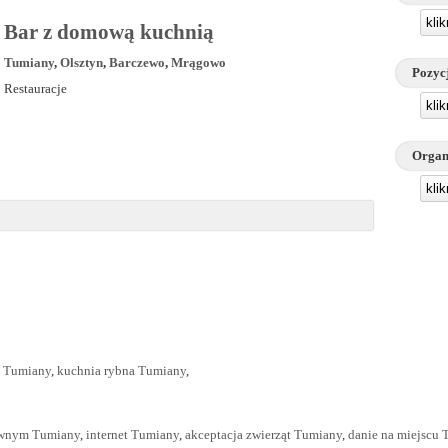
kli
Bar z domową kuchnią
Tumiany
,
Olsztyn
,
Barczewo
,
Mrągowo
Pozyc
Restauracje
kli
Organ
kli
 Tumiany
,
kuchnia rybna Tumiany
,
awnym Tumiany
,
internet Tumiany
,
akceptacja zwierząt Tumiany
,
danie na miejscu