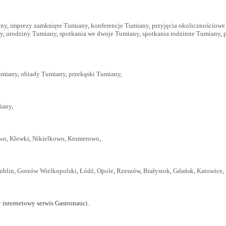
any
,
imprezy zamknięte Tumiany
,
konferencje Tumiany
,
przyjęcia okolicznościow
y
,
urodziny Tumiany
,
spotkania we dwoje Tumiany
,
spotkania rodzinne Tumiany
,
umiany
,
obiady Tumiany
,
przekąski Tumiany
,
iany
,
wo
,
Klewki
,
Nikielkowo
,
Kromerowo
,
ublin
,
Gorzów Wielkopolski
,
Łódź
,
Opole
,
Rzeszów
,
Białystok
,
Gdańsk
,
Katowice
,
 internetowy serwis Gastronauci.