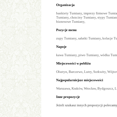
Organizacja
bankiety Tumiany
,
imprezy firmowe Tumi
Tumiany
,
chrzciny Tumiany
,
stypy Tumian
biznesowe Tumiany
,
Pozycje menu
zupy Tumiany
,
sałatki Tumiany
,
kolacje T
Napoje
kawa Tumiany
,
piwo Tumiany
,
wódka Tum
Miejscowości w pobliżu
Olsztyn
,
Barczewo
,
Lutry
,
Sorkwity
,
Wójto
Najpopularniejsze miejscowości
Warszawa
,
Kraków
,
Wrocław
,
Bydgoszcz
,
L
Inne propozycje
Jeżeli szukasz innych propozycji polecamy