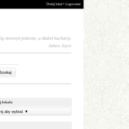
•
Dodaj lokal
Logowanie
óg stworzył jedzenie, a diabeł kucharzy.
James Joyce
j lokalu
knij aby wybrać
▼