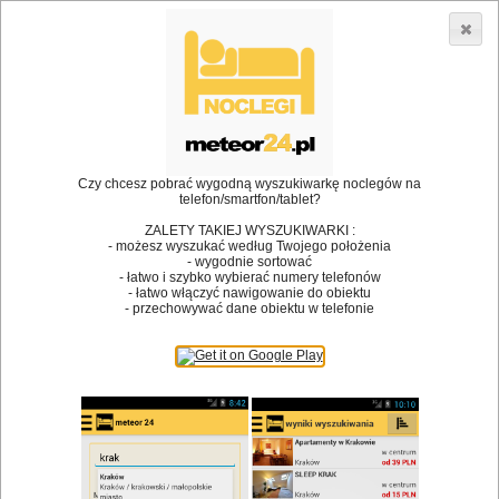
3866 lokali w Polsce! |
»
»
Restauracje
Tumiany
Spotkanie we dwoje
•
Dodaj lokal
Logowanie
Czy chcesz pobrać wygodną wyszukiwarkę noclegów na
telefon/smartfon/tablet?
ZALETY TAKIEJ WYSZUKIWARKI :
- możesz wyszukać według Twojego położenia
Bóg stworzył jedzenie, a diabeł kucharzy.
- wygodnie sortować
- łatwo i szybko wybierać numery telefonów
James Joyce
- łatwo włączyć nawigowanie do obiektu
- przechowywać dane obiektu w telefonie
Szukam restauracji
Restauracje
Nazwa restauracji
Restauracje na mapie