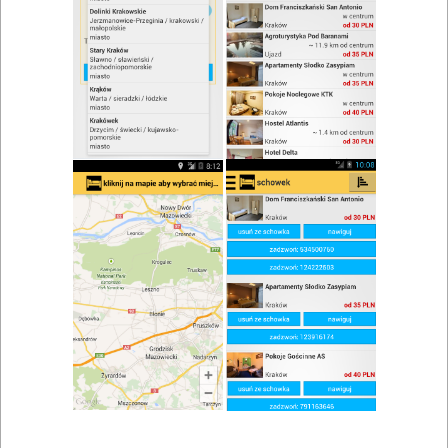
zwiń/rozwiń
Szukaj w wynikach
Spotkanie we dwoje w Tumianach
Mapa
Lista
Znaleziono wyników: 1