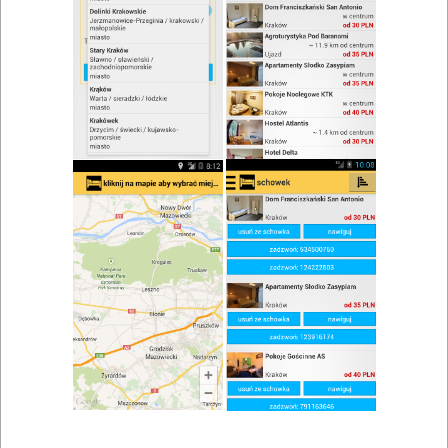
zwiń/rozwiń
Szukaj w wynikach
Wódka w Tumianach
Mapa
Lista
Znaleziono wyników: 1