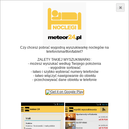
3866 lokali w Polsce! |
»
»
•
Restauracje
Tumiany
Wódka
Dodaj lokal
Logowanie
Czy chcesz pobrać wygodną wyszukiwarkę noclegów na
telefon/smartfon/tablet?
Bóg stworzył jedzenie, a diabeł kucharzy.
ZALETY TAKIEJ WYSZUKIWARKI :
- możesz wyszukać według Twojego położenia
James Joyce
- wygodnie sortować
- łatwo i szybko wybierać numery telefonów
Szukam restauracji
- łatwo włączyć nawigowanie do obiektu
- przechowywać dane obiektu w telefonie
Restauracje
Nazwa restauracji
Restauracje na mapie