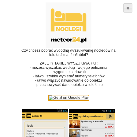
3866 lokali w Polsce! |
»
»
Restauracje
Ustroń
Danie na wynos
•
Dodaj lokal
Logowanie
Czy chcesz pobrać wygodną wyszukiwarkę noclegów na
telefon/smartfon/tablet?
ZALETY TAKIEJ WYSZUKIWARKI :
- możesz wyszukać według Twojego położenia
Bóg stworzył jedzenie, a diabeł kucharzy.
- wygodnie sortować
- łatwo i szybko wybierać numery telefonów
James Joyce
- łatwo włączyć nawigowanie do obiektu
- przechowywać dane obiektu w telefonie
Szukam restauracji
Restauracje
Nazwa restauracji
Restauracje na mapie