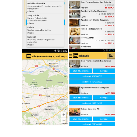
zwiń/rozwiń
Szukaj w wynikach
Danie na wynos w Ustroniu
Mapa
Lista
Znaleziono wyników: 1