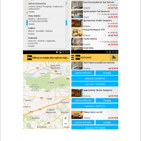
zwiń/rozwiń
Szukaj w wynikach
Grill w Ustroniu
Mapa
Lista
Znaleziono wyników: 4