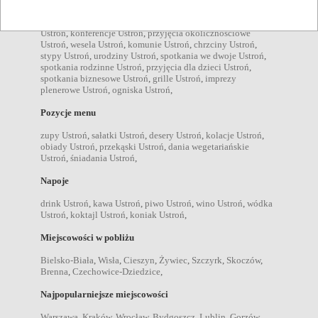
bankiety Ustroń
,
imprezy firmowe Ustroń
,
imprezy zamknięte
Ustroń
,
konferencje Ustroń
,
przyjęcia okolicznościowe
Ustroń
,
wesela Ustroń
,
komunie Ustroń
,
chrzciny Ustroń
,
stypy Ustroń
,
urodziny Ustroń
,
spotkania we dwoje Ustroń
,
spotkania rodzinne Ustroń
,
przyjęcia dla dzieci Ustroń
,
spotkania biznesowe Ustroń
,
grille Ustroń
,
imprezy
plenerowe Ustroń
,
ogniska Ustroń
,
Pozycje menu
zupy Ustroń
,
sałatki Ustroń
,
desery Ustroń
,
kolacje Ustroń
,
obiady Ustroń
,
przekąski Ustroń
,
dania wegetariańskie
Ustroń
,
śniadania Ustroń
,
Napoje
drink Ustroń
,
kawa Ustroń
,
piwo Ustroń
,
wino Ustroń
,
wódka
Ustroń
,
koktajl Ustroń
,
koniak Ustroń
,
Miejscowości w pobliżu
Bielsko-Biała
,
Wisła
,
Cieszyn
,
Żywiec
,
Szczyrk
,
Skoczów
,
Brenna
,
Czechowice-Dziedzice
,
Najpopularniejsze miejscowości
Warszawa
,
Kraków
,
Wrocław
,
Bydgoszcz
,
Lublin
,
Gorzów