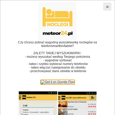
3866 lokali w Polsce! |
»
»
•
Restauracje
Ustroń
Grill
Dodaj lokal
Logowanie
Czy chcesz pobrać wygodną wyszukiwarkę noclegów na
telefon/smartfon/tablet?
Bóg stworzył jedzenie, a diabeł kucharzy.
ZALETY TAKIEJ WYSZUKIWARKI :
- możesz wyszukać według Twojego położenia
James Joyce
- wygodnie sortować
- łatwo i szybko wybierać numery telefonów
Szukam restauracji
- łatwo włączyć nawigowanie do obiektu
- przechowywać dane obiektu w telefonie
Restauracje
Nazwa restauracji
Restauracje na mapie